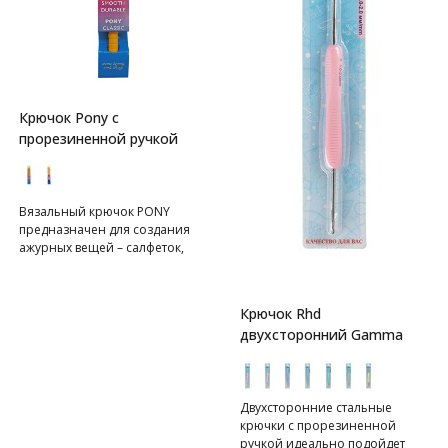
Крючок Pony с
прорезиненной ручкой
Вязальный крючок PONY
предназначен для создания
ажурных вещей – салфеток,
шалей, кардиганов и др.
Изготовлен из алюминия по
оригинальной технологии,
Крючок Rhd
поэтому крючок легкий на вес,
двухсторонний Gamma
не гнется и очень гладкий, при
этом светлая шерстяная пряжа
от соприкосновения с ним не
темнеет. Подходит для работы
Двухсторонние стальные
с вискозой, шелком, мохером
крючки с прорезиненной
и другими скользкими
ручкой идеально подойдет
материалами – петли при