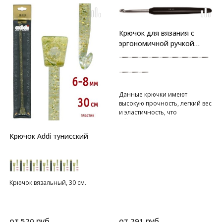
Крючок для вязания с
эргономичной ручкой
"Basix Aluminum"
серебристый/черный
Данные крючки имеют
высокую прочность, легкий вес
и эластичность, что
обеспечивает комфорт для рук
и равномерное
Крючок Addi тунисский
формирование петли.
Крючок вязальный, 30 см.
от
руб.
от
руб.
520
291