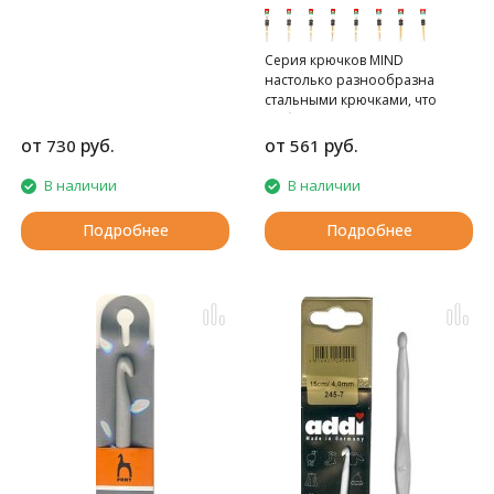
Tulip
Серия крючков MIND
настолько разнообразна
стальными крючками, что
любая вязальщица сможет
подобрать себе нужный
от
руб.
от
руб.
730
561
вариант.
В наличии
В наличии
Подробнее
Подробнее