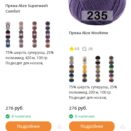
Пряжа Alize Superwash
Comfort
Пряжа Alize Wooltime
4.8
(4)
75% шерсть суперуош, 25%
полиамид, 420 м, 100 гр.
Подходит для носков,
домашних тапочек, шарфов,
шапок и т.д.
75% шерсть суперуош, 25%
полиамид, 200 м, 100 гр.
Подходит для носков,
домашних тапочек, шарфов,
руб.
руб.
276
276
шапок и т.д.
В наличии
В наличии
Подробнее
Подробнее