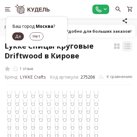
Ваш город
Москва
?
Главная
Все для вязания
Инструменты для вязания
К
Попробуй! Удобно для больших заказов!
Lykke Спицы круговые
Driftwood в Кирове
1 отзыв
К сравнению
Бренд:
LYKKE Crafts
Код артикула:
275206