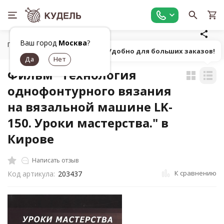
Ваш город
Москва
?
Главная
Игрушки, книги, журналы, фильмы
Фильмы про р
Попробуй! Удобно для больших заказов!
Фильм "Технология
однофонтурного вязания
на вязальной машине LK-
150. Уроки мастерства." в
Кирове
Написать отзыв
К сравнению
Код артикула:
203437