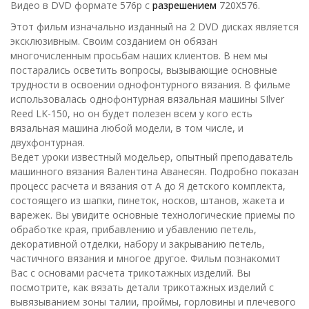
Видео в DVD формате 576p с
разрешением
720Х576.
Этот фильм изначально изданный на 2 DVD дисках является
эксклюзивным. Своим созданием он обязан
многочисленным просьбам наших клиентов. В нем мы
постарались осветить вопросы, вызывающие основные
трудности в освоении однофонтурного вязания. В фильме
использовалась однофонтурная вязальная машины SIlver
Reed LK-150, но он будет полезен всем у кого есть
вязальная машина любой модели, в том числе, и
двухфонтурная.
Ведет уроки известный модельер, опытный преподаватель
машинного вязания Валентина Аванесян. Подробно показан
процесс расчета и вязания от А до Я детского комплекта,
состоящего из шапки, пинеток, носков, штанов, жакета и
варежек. Вы увидите основные технологические приемы по
обработке края, прибавлению и убавлению петель,
декоративной отделки, набору и закрыванию петель,
частичного вязания и многое другое. Фильм познакомит
Вас с основами расчета трикотажных изделий. Вы
посмотрите, как вязать детали трикотажных изделий с
вывязыванием зоны талии, проймы, горловины и плечевого