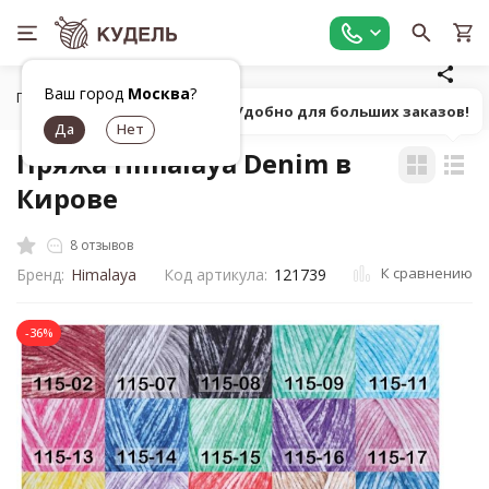
Ваш город
Москва
?
Главная
Все для вязания
Пряжа
Классическая фанта
Попробуй! Удобно для больших заказов!
Пряжа Himalaya Denim в
Кирове
8 отзывов
К сравнению
Бренд:
Himalaya
Код артикула:
121739
-36%