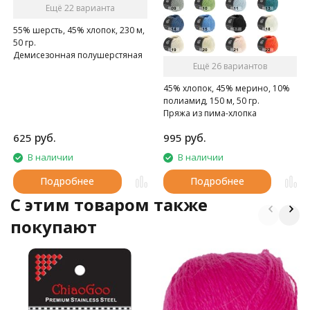
Ещё 22 варианта
55% шерсть, 45% хлопок, 230 м,
50 гр.
Демисезонная полушерстяная
Ещё 26 вариантов
пряжа
45% хлопок, 45% мерино, 10%
полиамид, 150 м, 50 гр.
Пряжа из пима-хлопка
цепочной структуры и
руб.
руб.
625
995
мериносового подшерстка
Schurwolle Merino
В наличии
В наличии
Подробнее
Подробнее
C этим товаром также
покупают