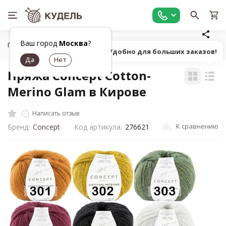
Ваш город
Москва
?
Главная
Все для вязания
Пряжа
Фасонная однотонна
Попробуй! Удобно для больших заказов!
Пряжа Concept Cotton-
Merino Glam в Кирове
Написать отзыв
К сравнению
Бренд:
Concept
Код артикула:
276621