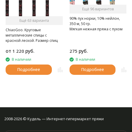
Ещё 96 вариантов
90% пух норки, 10% нейлон,
Ещё 63 варианта
350 м, 50 гр.
Мягкая нежная пряжа с пухом
ChiaoGoo. Круговые
норки.
металлические спицы с
красной леской. Размер спиц
нанесён лазером, удлинённые
от
руб.
руб.
1 220
275
кончики. Леска представляет
собой металлический трос,
В наличии
В наличии
обтянутый нейлоном.
Внимание: Длина лески
Подробнее
Подробнее
считается от кончика до
кончика спиц
2008-2026 © Кудель — Интернет-гипермаркет пряжи