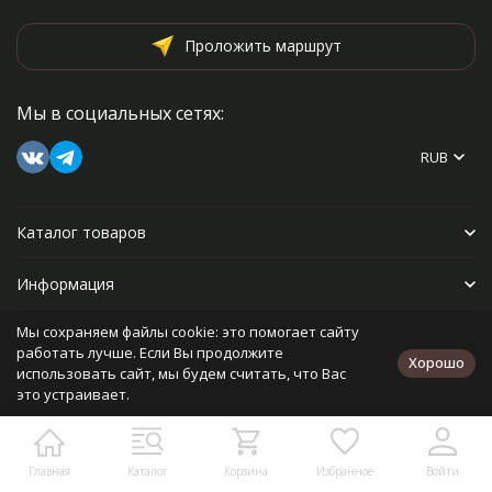
Проложить маршрут
Мы в социальных сетях:
RUB
Каталог товаров
Информация
Мы сохраняем файлы cookie: это помогает сайту
Прочее
работать лучше. Если Вы продолжите
Хорошо
использовать сайт, мы будем считать, что Вас
это устраивает.
Политика персональных данных
Карта сайта
Разработано в
bodysite.ru
Главная
Каталог
Корзина
Избранное
Войти