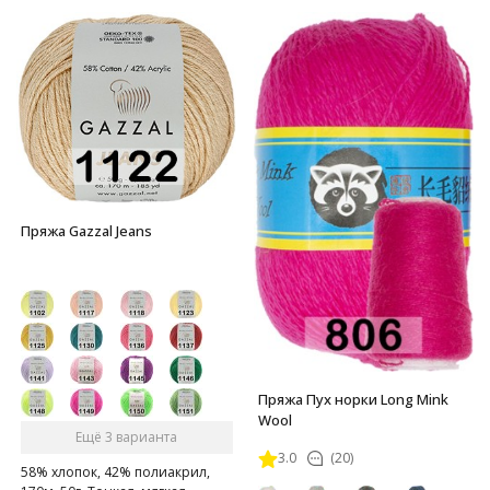
Пряжа Gazzal Jeans
Пряжа Пух норки Long Mink
Wool
Ещё 3 варианта
3.0
(20)
58% хлопок, 42% полиакрил,