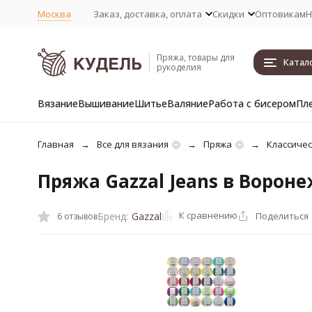
Москва
Заказ, доставка, оплата
Скидки
Оптовикам
Н
Пряжа, товары для
Катал
рукоделия
Вязание
Вышивание
Шитье
Валяние
Работа с бисером
Пл
Главная
Все для вязания
Пряжа
Классичес
Пряжа Gazzal Jeans в Ворон
К сравнению
Поделиться
Бренд:
Gazzal
6 отзывов