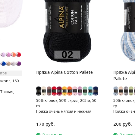
s
Пряжа Alpina Cotton Pallete
Пряжа Alpi
нтов
Pallete
акрил, 160
Тонкая,
стая нитка.
50% хлопок, 50% акрил, 205 м, 50
50% хлопок,
упь.
гр.
гр.
Пряжа очень мягкая и нежная
Пряжа очен
руб.
руб.
170
200
В наличии
В нали