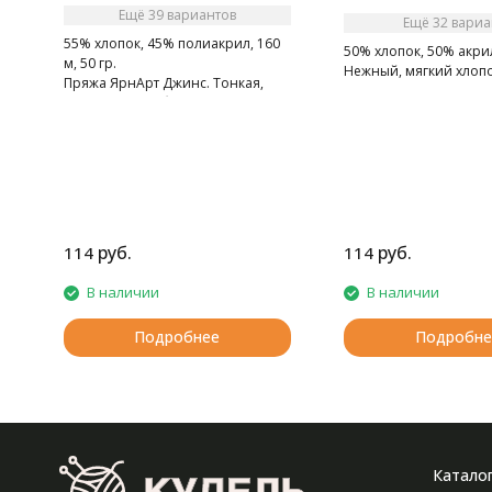
Ещё 39 вариантов
Ещё 32 вариа
55% хлопок, 45% полиакрил, 160
50% хлопок, 50% акрил
м, 50 гр.
Нежный, мягкий хлопо
Пряжа ЯрнАрт Джинс. Тонкая,
мягкая, слегка бархатистая нитка.
Очень приятная на ощупь.
руб.
руб.
114
114
В наличии
В наличии
Подробнее
Подробне
Катало