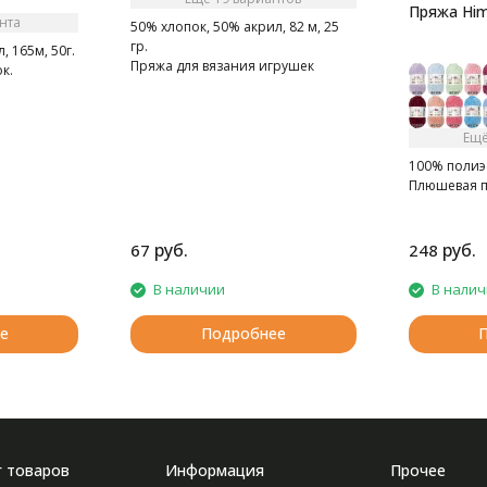
Пряжа Him
нта
50% хлопок, 50% акрил, 82 м, 25
гр.
, 165м, 50г.
Пряжа для вязания игрушек
к.
амигуруми
Ещё
100% полиэс
Плюшевая 
руб.
руб.
67
248
В наличии
В нали
е
Подробнее
г товаров
Информация
Прочее