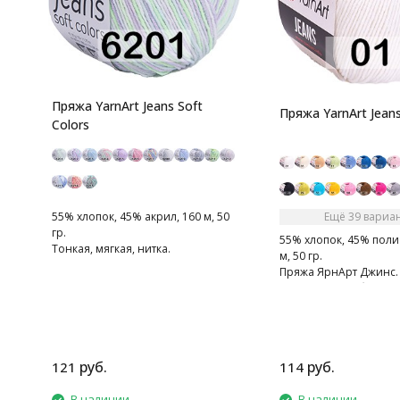
Пряжа YarnArt Jeans Soft
Пряжа YarnArt Jean
Colors
Ещё 39 вариа
55% хлопок, 45% акрил, 160 м, 50
гр.
55% хлопок, 45% поли
Тонкая, мягкая, нитка.
м, 50 гр.
Пряжа ЯрнАрт Джинс. 
мягкая, слегка бархати
Очень приятная на ощ
руб.
руб.
121
114
В наличии
В наличии