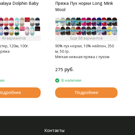
alaya Dolphin Baby
Пряжа Пух норки Long Mink
Wool
 40 вариантов
Ещё 88 вариантов
тер, 120м, 100г.
90% пух норки, 10% нейлон, 350
пряжа
м, 50 гр.
Мягкая нежная пряжа с пухом
норки.
руб.
275
2
чии
В наличии
Подробнее
Подробнее
Контакты