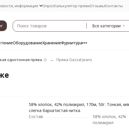
овости, информация
Опрос
Калькулятор пряжи
Отзывы
Контакты
Все категории
ог
етение
Оборудование
Хранение
Фурнитура
кая однотонная пряжа
Пряжа Gazzal Jeans
еже
58% хлопок, 42% полиакрил, 170м, 50г. Тонкая, мя
слегка бархатистая нитка.
Состав
58% хлопок, 42%
полиакрил