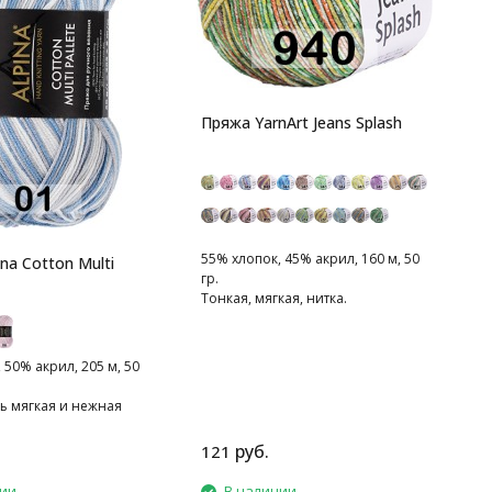
8
м
Пряжа YarnArt Jeans Splash
П
м
55% хлопок, 45% акрил, 160 м, 50
na Cotton Multi
гр.
Тонкая, мягкая, нитка.
 50% акрил, 205 м, 50
ь мягкая и нежная
руб.
121
1
чии
В наличии