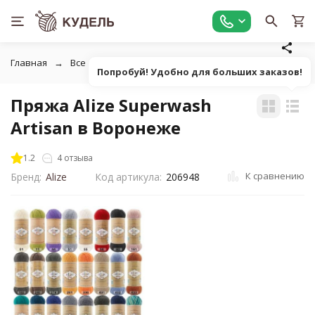
Главная
Все для вязания
Пряжа
Классическая фанта
Попробуй! Удобно для больших заказов!
Пряжа Alize Superwash
Artisan в Воронеже
1.2
4 отзыва
К сравнению
Бренд:
Alize
Код артикула:
206948