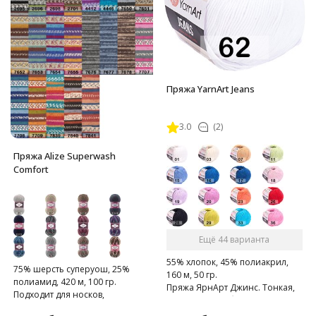
Пряжа YarnArt Jeans
3.0
(2)
Пряжа Alize Superwash
Comfort
Ещё 44 варианта
55% хлопок, 45% полиакрил,
75% шерсть суперуош, 25%
160 м, 50 гр.
полиамид, 420 м, 100 гр.
Пряжа ЯрнАрт Джинс. Тонкая,
Подходит для носков,
мягкая, слегка бархатистая
домашних тапочек, шарфов,
нитка. Очень приятная на