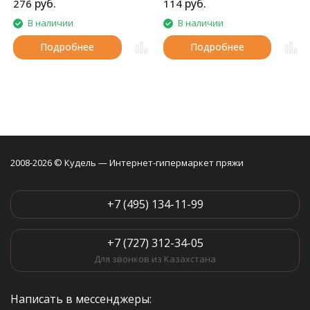
руб.
руб.
276
114
шапок и т.д.
ощупь.
В наличии
В наличии
Подробнее
Подробнее
2008-2026 © Кудель — Интернет-гипермаркет пряжи
+7 (495) 134-11-99
+7 (727) 312-34-05
Для звонков из Казахстана
Написать в мессенджеры: