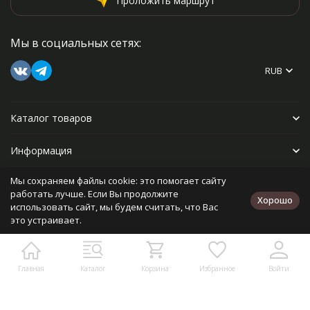
Проложить маршрут
Мы в социальных сетях:
RUB
Каталог товаров
Информация
Мы сохраняем файлы cookie: это помогает сайту
Прочее
работать лучше. Если Вы продолжите
Хорошо
использовать сайт, мы будем считать, что Вас
это устраивает.
Политика персональных данных
Карта сайта
Разработано в
bodysite.ru
Главная
Каталог
Корзина
Избранное
Войти