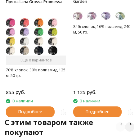
Garden
Пряжа Lana Grossa Promessa
84% хлопок, 16% поламид, 240
м, 50 гр.
Ещё 8 вариантов
70% хлопок, 30% полиамид, 125
м, 50 гр.
руб.
руб.
855
1 125
В наличии
В наличии
Подробнее
Подробнее
C этим товаром также
покупают