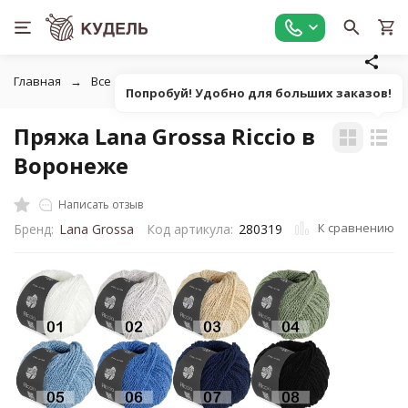
Главная
Все для вязания
Пряжа
Классическая однот
Попробуй! Удобно для больших заказов!
Пряжа Lana Grossa Riccio в
Воронеже
Написать отзыв
К сравнению
Бренд:
Lana Grossa
Код артикула:
280319