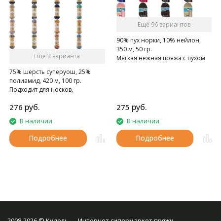
Ещё 96 вариантов
90% пух норки, 10% нейлон,
350 м, 50 гр.
Ещё 2 варианта
Мягкая нежная пряжа с пухом
норки.
75% шерсть суперуош, 25%
полиамид, 420 м, 100 гр.
Подходит для носков,
домашних тапочек, шарфов,
руб.
руб.
276
275
шапок и т.д.
В наличии
В наличии
Подробнее
Подробнее
2008-2026 © Кудель — Интернет-гипермаркет пряжи