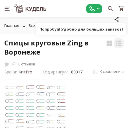
Главная
Все для вязания
Инструменты для вязания
К
Попробуй! Удобно для больших заказов!
Спицы круговые Zing в
Воронеже
6 отзывов
К сравнению
Бренд:
KnitPro
Код артикула:
89317