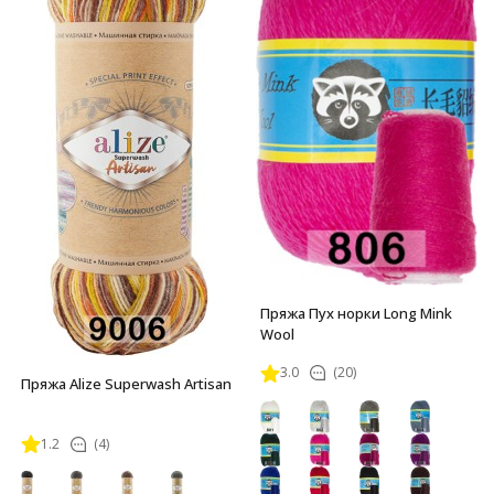
Пряжа Пух норки Long Mink
Wool
3.0
(20)
Пряжа Alize Superwash Artisan
1.2
(4)