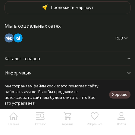
Проложить маршрут
Мы в социальных сетях:
RUB
Каталог товаров
Информация
Мы сохраняем файлы cookie: это помогает сайту
Прочее
работать лучше. Если Вы продолжите
Хорошо
использовать сайт, мы будем считать, что Вас
это устраивает.
Политика персональных данных
Карта сайта
Разработано в
bodysite.ru
Главная
Каталог
Корзина
Избранное
Войти