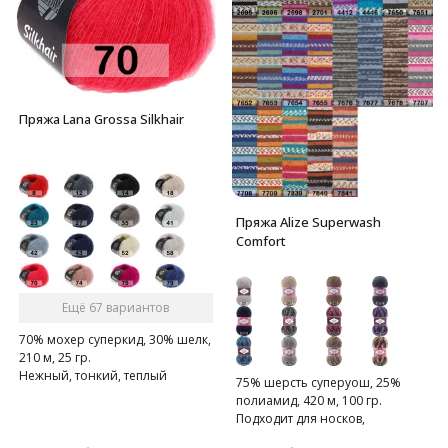
Пряжа Lana Grossa Silkhair
Пряжа Alize Superwash
Comfort
Ещё 67 вариантов
70% мохер суперкид, 30% шелк,
210 м, 25 гр.
Нежный, тонкий, теплый
75% шерсть суперуош, 25%
суперкидмохер.
полиамид, 420 м, 100 гр.
Подходит для носков,
домашних тапочек, шарфов,