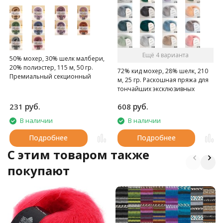
Ещё 4 варианта
50% мохер, 30% шелк малбери,
20% полиэстер, 115 м, 50 гр.
72% кид мохер, 28% шелк, 210
Премиальный секционный
м, 25 гр. Раскошная пряжа для
шёлковый мохер
тончайших эксклюзивных
выщей.
руб.
руб.
231
608
В наличии
В наличии
Подробнее
Подробнее
C этим товаром также
покупают