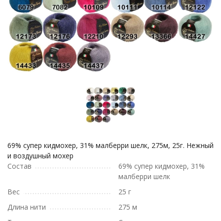
69% супер кидмохер, 31% малберри шелк, 275м, 25г. Нежный
и воздушный мохер
Состав
69% супер кидмохер, 31%
малберри шелк
Вес
25 г
Длина нити
275 м