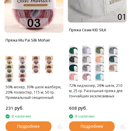
Пряжа Сеам KID SILK
Пряжа Mu Pai Silk Mohair
72% кид мохер, 28% шелк, 210
50% мохер, 30% шелк малбери,
м, 25 гр. Раскошная пряжа для
20% полиэстер, 115 м, 50 гр.
тончайших эксклюзивных
Премиальный секционный
выщей.
шёлковый мохер
руб.
руб.
231
608
В наличии
В наличии
Подробнее
Подробнее