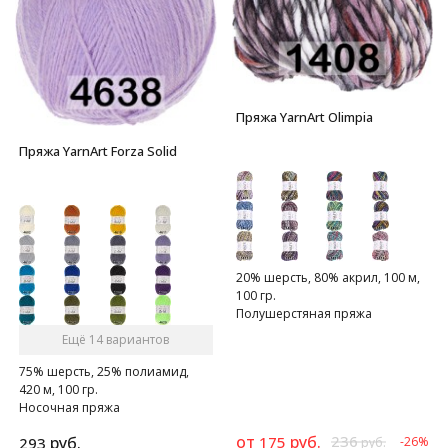
Пряжа YarnArt Olimpia
Пряжа YarnArt Forza Solid
20% шерсть, 80% акрил, 100 м,
100 гр.
Полушерстяная пряжа
Ещё 14 вариантов
75% шерсть, 25% полиамид,
420 м, 100 гр.
Носочная пряжа
от
руб.
236
руб.
175
293
-26%
руб.