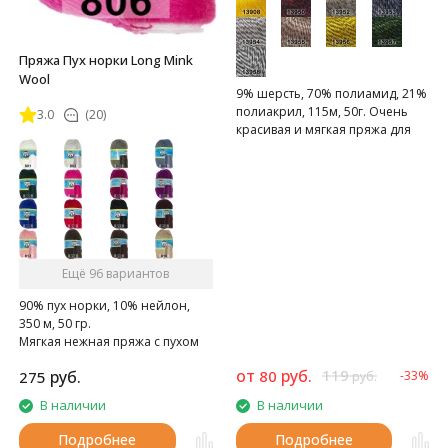
Пряжа Пух норки Long Mink
Wool
9% шерсть, 70% полиамид, 21%
полиакрил, 115м, 50г. Очень
3.0
(20)
красивая и мягкая пряжа для
создания праздничных вещей,
представляет собой
полиамидный шнурочек с
ворсом - шерстью мериноса и
акрилом.
Ещё 96 вариантов
90% пух норки, 10% нейлон,
350 м, 50 гр.
Мягкая нежная пряжа с пухом
норки.
от
руб.
119
руб.
80
275
-33%
руб.
В наличии
В наличии
Подробнее
Подробнее