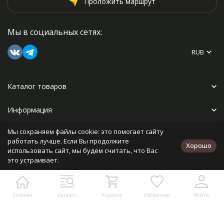
Проложить маршрут
Мы в социальных сетях:
RUB
Каталог товаров
Информация
Мы сохраняем файлы cookie: это помогает сайту
Прочее
работать лучше. Если Вы продолжите
Хорошо
использовать сайт, мы будем считать, что Вас
это устраивает.
Политика персональных данных
Карта сайта
Разработано в
bodysite.ru
Главная
Каталог
Корзина
Избранное
Войти