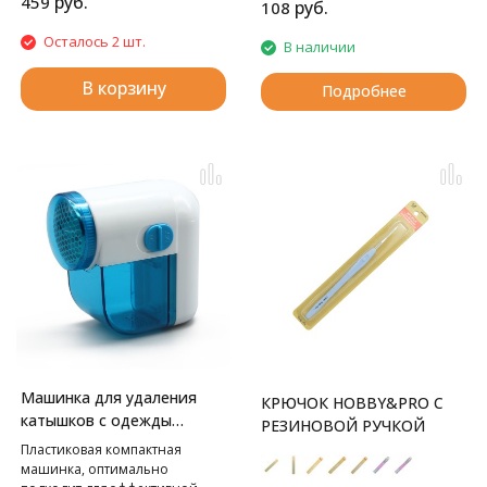
руб.
459
руб.
108
Осталось 2 шт.
В наличии
В корзину
Подробнее
Машинка для удаления
КРЮЧОК HOBBY&PRO С
катышков с одежды
РЕЗИНОВОЙ РУЧКОЙ
Hobby&Pro
Пластиковая компактная
машинка, оптимально