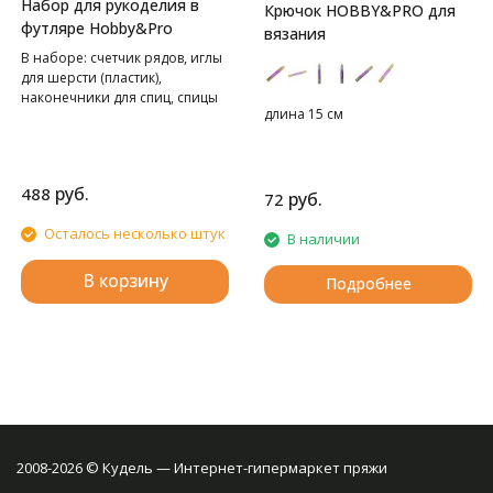
Набор для рукоделия в
Крючок HOBBY&PRO для
футляре Hobby&Pro
вязания
В наборе: счетчик рядов, иглы
для шерсти (пластик),
наконечники для спиц, спицы
длина 15 см
вспомогательные для вязания
косичек пластик, булавки для
вязания, сантиметровая лента,
маркировщики петель.
руб.
488
руб.
72
Осталось несколько штук
В наличии
В корзину
Подробнее
2008-2026 © Кудель — Интернет-гипермаркет пряжи