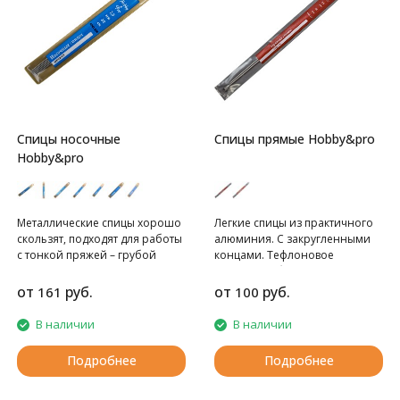
Спицы носочные
Спицы прямые Hobby&pro
Hobby&pro
Металлические спицы хорошо
Легкие спицы из практичного
скользят, подходят для работы
алюминия. С закругленными
с тонкой пряжей – грубой
концами. Тефлоновое
шерстяной, из
покрытие обеспечивает
немерсеризованного хлопка,
гладкое скольжение пряжи.
от
руб.
от
руб.
161
100
акриловой. Традиционно
Ограничитель на спице
используются для вязания
препятствует соскальзыванию
В наличии
В наличии
носков, чулков, гетр,
петель.
воротничков, рукавов, других
Подробнее
Подробнее
вещей и деталей в круговой
технике.