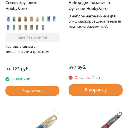
Спицы круговые
Набор для вязания в
Hobby&pro
футляре Hobby&pro
В наборе наконечники для
спиц, маркировщики петель (в
том числе разъемные),
счетчики петель,
металлические закрытые
Ещё 7 вариантов
булавки.
Круговые спицы с
металлическим тросиком
руб.
597
от
руб.
123
Осталась 1 шт.
В наличии
В корзину
Подробнее