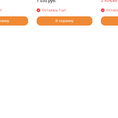
руб.
2 924,80
1 030
т.
Осталась 1 шт.
Остало
рзину
В корзину