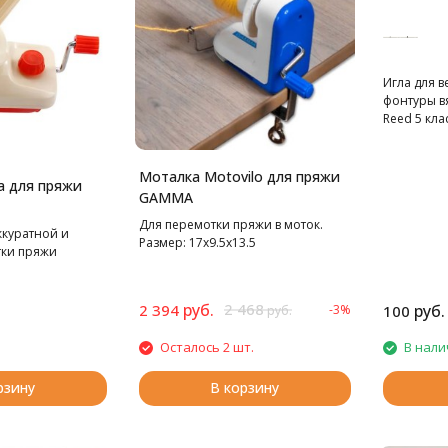
Игла для 
фонтуры в
Reed 5 кла
Моталка Motovilo для пряжи
а для пряжи
GAMMA
Для перемотки пряжи в моток.
ккуратной и
Размер: 17х9.5х13.5
тки пряжи
руб.
2 468
2 394
руб.
-3%
100
руб.
Осталось 2 шт.
В нали
рзину
В корзину