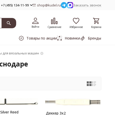
+7 (495) 134-11-99
shop@kudel.ru
Заказать звонок
Войти
Сравнение
Избранное
Корзина
Товары по акции
Новинки
Бренды
ы для вязальных машин
аснодаре
Silver Reed
Деккер 3х2