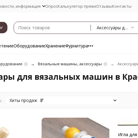
овости, информация
Опрос
Калькулятор пряжи
Отзывы
Контакты
Аксессуары для вязальных машин
ог
етение
Оборудование
Хранение
Фурнитура
рудование
Вязальные машины, аксессуары
Аксессуар
ары для вязальных машин в Кр
:
Хиты продаж
Игла для 