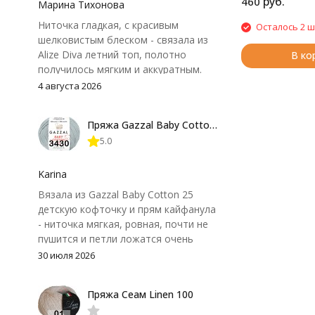
руб.
460
Марина Тихонова
Ниточка гладкая, с красивым
Осталось 2 ш
шелковистым блеском - связала из
Alize Diva летний топ, полотно
В ко
получилось мягким и аккуратным.
Петли хорошо видны, вяжется
4 августа 2026
довольно быстро, после стирки
форма не поплыла. Единственный
Пряжа Gazzal Baby Cotton 25
нюанс - пряжа немного скользит и
5.0
иногда расслаивается, пришлось
привыкнуть к ней и подобрать
крючок поудобнее.
Karina
Вязала из Gazzal Baby Cotton 25
детскую кофточку и прям кайфанула
- ниточка мягкая, ровная, почти не
пушится и петли ложатся очень
аккуратно. После стирки полотно
30 июля 2026
осталось приятным и форму не
потеряло, цвет тоже не стал
Пряжа Сеам Linen 100
тусклее. Единственный нюанс -
моточки маленькие, расход лучше