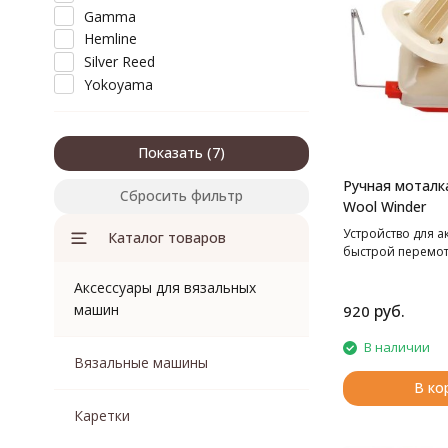
Gamma
Hemline
Silver Reed
Yokoyama
Показать
Ручная моталк
Сбросить фильтр
Wool Winder
Устройство для а
Каталог товаров
быстрой перемо
Аксессуары для вязальных
машин
руб.
920
В наличии
Вязальные машины
В ко
Каретки