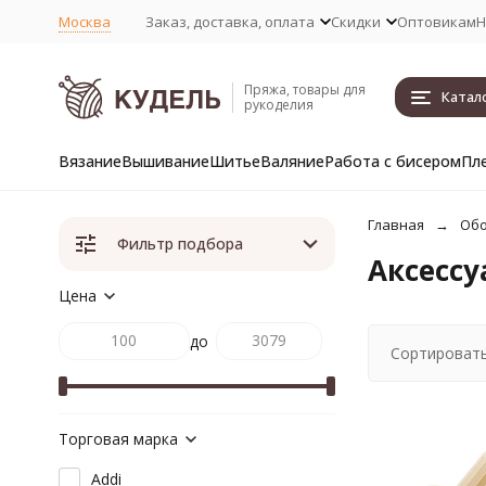
Москва
Заказ, доставка, оплата
Скидки
Оптовикам
Н
Пряжа, товары для
Катал
рукоделия
Вязание
Вышивание
Шитье
Валяние
Работа с бисером
Пл
Главная
Обо
Фильтр подбора
Аксессу
Цена
до
Сортировать
Торговая марка
Addi