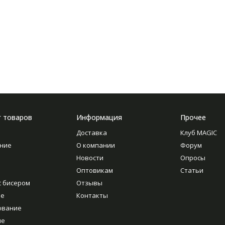
г товаров
Информация
Прочее
Доставка
Клуб MAGIC
ние
О компании
Форум
Новости
Опросы
Оптовикам
Статьи
с бисером
Отзывы
ие
Контакты
ование
ие