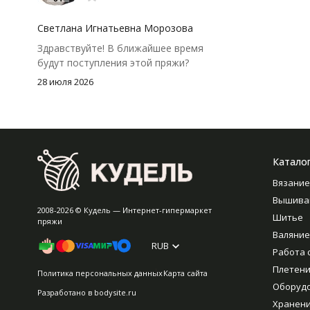
посчитать заранее, а то мне одного
чуть-чуть не хватило))
Светлана Игнатьевна Морозова
Здравствуйте! В ближайшее время
будут поступления этой пряжи?
28 июля 2026
Катало
Вязание
Вышива
2008-2026 © Кудель — Интернет-гипермаркет
Шитье
пряжи
Валяние
RUB
Работа 
Плетен
Политика персональных данных
Карта сайта
Оборуд
Разработано в
bodysite.ru
Хранен