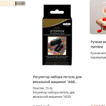
Ручная м
Hemline
Ручная мо
перематыв
Регулятор набора петель для
вязальной машинки "Addi
Express"и "Addi Express
Пластик, 15 гр.
Kingsize"
Регулятор набора петель для
вязальной машинки "ADDI
Express" и "ADDI Express Kingsize".