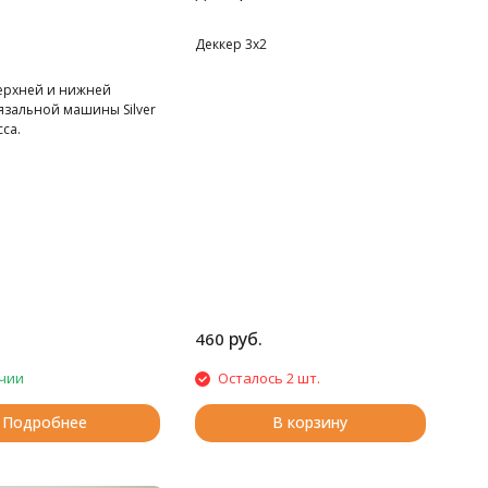
Деккер 3х2
верхней и нижней
язальной машины Silver
сса.
руб.
460
чии
Осталось 2 шт.
Подробнее
В корзину