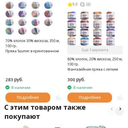
5.0
(2)
70% хлопок 30% вискоза, 350 м,
100 гр.
Ещё 3 варианта
Пряжа Suumer в принтованном
варианте.
80% хлопок, 20% вискоза, 250 м,
100 гр.
Фантазийная пряжа с легким
блеском.
руб.
руб.
283
300
В наличии
В наличии
Подробнее
Подробнее
C этим товаром также
покупают