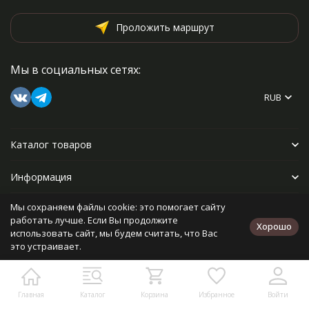
Проложить маршрут
Мы в социальных сетях:
RUB
Каталог товаров
Информация
Мы сохраняем файлы cookie: это помогает сайту
Прочее
работать лучше. Если Вы продолжите
Хорошо
использовать сайт, мы будем считать, что Вас
это устраивает.
Политика персональных данных
Карта сайта
Разработано в
bodysite.ru
Главная
Каталог
Корзина
Избранное
Войти