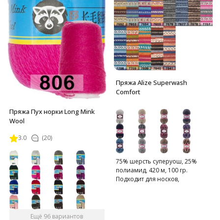
Пряжа Alize Superwash
Comfort
Пряжа Пух норки Long Mink
Wool
3.0
(20)
75% шерсть суперуош, 25%
полиамид, 420 м, 100 гр.
Подходит для носков,
домашних тапочек, шарфов,
шапок и т.д.
Ещё 96 вариантов