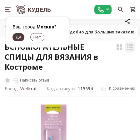
Ваш город
Москва
?
Главная
Все для вязания
Инструменты для вязания
С
Попробуй! Удобно для больших заказов!
ВСПОМОГАТЕЛЬНЫЕ
СПИЦЫ ДЛЯ ВЯЗАНИЯ в
Костроме
Написать отзыв
К сравнению
Бренд:
Wellcraft
Код артикула:
115594