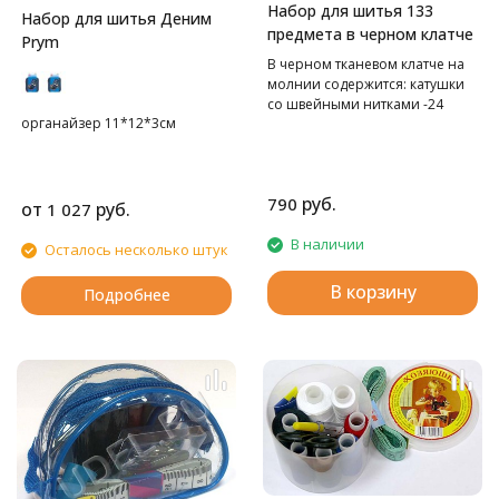
Набор для шитья 133
Набор для шитья Деним
предмета в черном клатче
Prym
В черном тканевом клатче на
молнии содержится: катушки
со швейными нитками -24
органайзер 11*12*3см
цвета+2 меланж, иглы
швейные в контейнере
различных номеров - 30 шт,
булавки наметочные-40
руб.
790
шт,нитевдеватель - 2 шт, иглы
от
руб.
1 027
самовдеваемые -12 шт,
В наличии
подушечка для игл- 1 шт,
Осталось несколько штук
кусачки для ногтей,
вспарыватель - 1 шт,
В корзину
Подробнее
металлический наперсток - 2
шт, сантиметр - 1 шт, ножницы
- 1 шт, иглы в шприце-5 шт,
пинцет-1 шт, карандаш - 1 шт,
крючок №3,5 мм, булавки
английские – 5 шт, набор с
пуговицами.