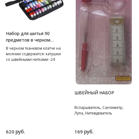
Набор для шитья 90
предметов в черном
клатче
В черном тканевом клатче на
молнии содержится: катушки
со швейными нитками -24
цвета, иглы швейные в
контейнере различных
номеров - 30 шт, булавки
наметочные-10 шт,
нитевдеватель - 2 шт, кусачки
ШВЕЙНЫЙ НАБОР
для ногтей, вспарыватель - 1
шт, металлический наперсток -
2 шт, сантиметр - 1 шт,
Вспарыватель, Сантиметр,
ножницы - 1 шт, иглы в
Лупа, Нитевдеватель
шприце-5 шт, пинцет-1 шт,
карандаш - 1 шт, булавки
английские – 5 шт, пуговицы.
руб.
руб.
620
169