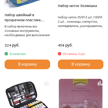
Набор ниток Хозяюшка
Набор швейный в
Набор ниток 35ЛЛ-5 шт.,100ЛЛ
прозрачном пластике,
2 шт. , ножницы, наперсток,
дорожный Hemline
нитевдеватель, распарыватель,
В набор включены все
сантиметр, иглы,
основные инструменты,
необходимые для выполнения
мелкого ремонта одежды.
руб.
руб.
324
458
В наличии
Осталось 2 шт.
В корзину
В корзину