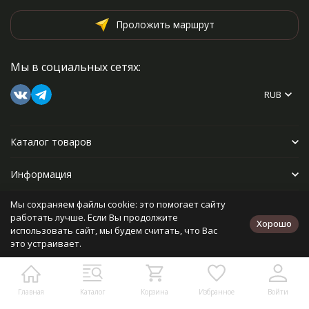
Проложить маршрут
Мы в социальных сетях:
RUB
Каталог товаров
Информация
Мы сохраняем файлы cookie: это помогает сайту
Прочее
работать лучше. Если Вы продолжите
Хорошо
использовать сайт, мы будем считать, что Вас
это устраивает.
Политика персональных данных
Карта сайта
Разработано в
bodysite.ru
Главная
Каталог
Корзина
Избранное
Войти