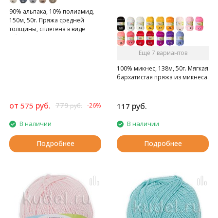
90% альпака, 10% полиамид,
150м, 50г. Пряжа средней
толщины, сплетена в виде
объемной цепочки/косы.
Ещё 7 вариантов
100% микнес, 138м, 50г. Мягкая
бархатистая пряжа из микнеса.
от
руб.
779
575
руб.
-26%
117
руб.
В наличии
В наличии
Подробнее
Подробнее