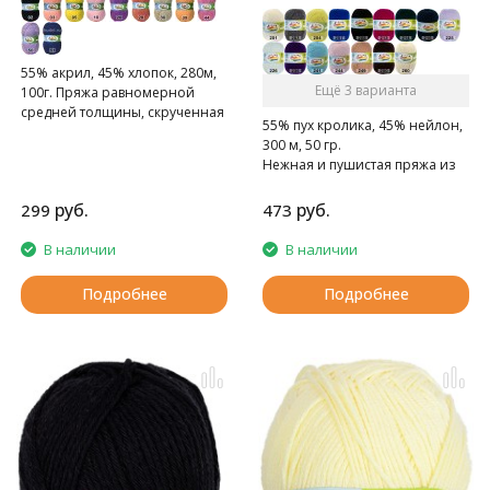
55% акрил, 45% хлопок, 280м,
Ещё 3 варианта
100г. Пряжа равномерной
средней толщины, скрученная
55% пух кролика, 45% нейлон,
из четырех нитей.
300 м, 50 гр.
Нежная и пушистая пряжа из
пуха кроликов ангорской
породы
руб.
руб.
299
473
В наличии
В наличии
Подробнее
Подробнее