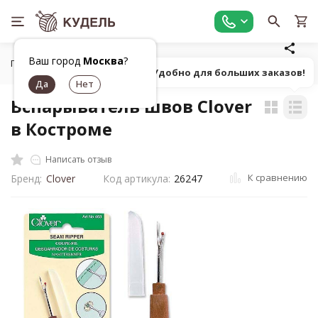
Ваш город
Москва
?
Главная
Шитье
Инструменты для шитья
Вспарывател
Попробуй! Удобно для больших заказов!
Вспарыватель швов Clover
в Костроме
Написать отзыв
К сравнению
Бренд:
Clover
Код артикула:
26247