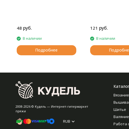
руб.
руб.
48
121
В наличии
В наличии
Подробнее
Подробне
Катало
Вязание
Вышива
2008-2026 © Кудель — Интернет-гипермаркет
Шитье
пряжи
Валяние
RUB
Работа 