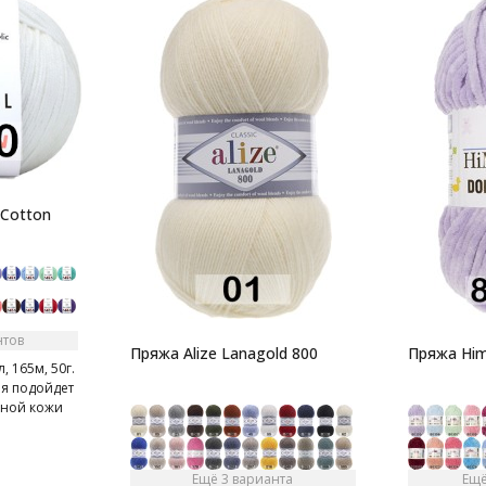
 Cotton
нтов
Пряжа Alize Lanagold 800
Пряжа Him
, 165м, 50г.
ая подойдет
ьной кожи
Ещё 3 варианта
Ещё