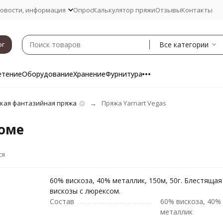
овости, информация
Опрос
Калькулятор пряжи
Отзывы
Контакты
Все категории
ог
етение
Оборудование
Хранение
Фурнитура
ская фантазийная пряжа
Пряжа Yarnart Vegas
роме
ся
60% вискоза, 40% металлик, 150м, 50г. Блестящая
вискозы с люрексом.
Состав
60% вискоза, 40%
металлик