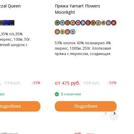
zal Queen
Пряжа Yarnart Flowers
Moonlight
,35% п/э,35%
юрекс, 100м, 50г.
53% хлопок 43% полиакрил 4%
ягкий шнурок с
люрекс, 1000м, 250г. Хлопковая
пряжа с люрексом, создающая
весеннее настроение.
.
134
от
руб.
708
475
-33%
-33%
2
руб.
руб.
чии
В наличии
Подробнее
Подробнее