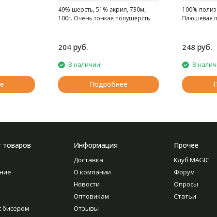
49% шерсть, 51% акрил, 730м,
100% полиэс
100г. Очень тонкая полушерсть.
Плюшевая 
руб.
руб.
204
248
В наличии
В нали
е
Подробнее
г товаров
Информация
Прочее
Доставка
Клуб MAGIC
ние
О компании
Форум
Новости
Опросы
Оптовикам
Статьи
с бисером
Отзывы