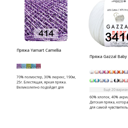
Пряжа Yarnart Camellia
Пряжа Gazzal Baby
70% полиэстер, 30% люрекс, 190м,
25г. Блестящая, яркая пряжа.
Великолепно подойдет для
Ещё 20 вариа
отделки вечерних нарядов.
60% хлопок, 40% акрил
Детская пряжа, котор
для самой чувствител