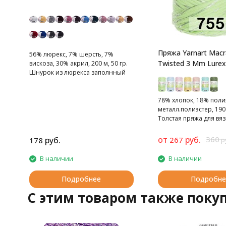
Пряжа Yarnart Mac
56% люрекс, 7% шерсть, 7%
Twisted 3 Mm Lurex
вискоза, 30% акрил, 200 м, 50 гр.
Шнурок из люрекса заполнный
ровницей
78% хлопок, 18% поли
металл.полиэстер, 190 
Толстая пряжа для вяз
предметов интеръера
от
руб.
360
руб.
267
178
р
В наличии
В наличии
Подробнее
Подробне
C этим товаром также поку