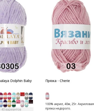
П
W
9
м
М
н
alaya Dolphin Baby
Пряжа - Cherie
100% акрил, 40м, 25г. Акриловая
пряжа недорого.
 40 вариантов