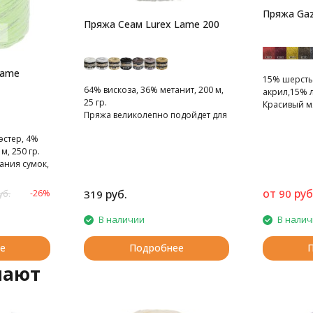
Пряжа Gaz
Пряжа Сеам Lurex Lame 200
rame
15% шерсть
64% вискоза, 36% метанит, 200 м,
акрил,15% л
25 гр.
Красивый м
Пряжа великолепно подойдет для
люрексом
отделки вечерних нарядов.
эстер, 4%
м, 250 гр.
ания сумок,
от
руб
руб.
90
-26%
319
уб.
В наличии
В нали
е
Подробнее
пают