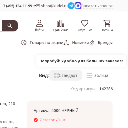
+7 (495) 134-11-99
shop@kudel.ru
Заказать звонок
Войти
Сравнение
Избранное
Корзина
Товары по акции
Новинки
Бренды
Попробуй! Удобно для больших заказов!
Вид:
Стандарт
Таблица
Код артикула:
142286
тер, 210
Артикул:
5000 ЧЕРНЫЙ
Осталось 3 шт.
% шёлк,
полиэстер