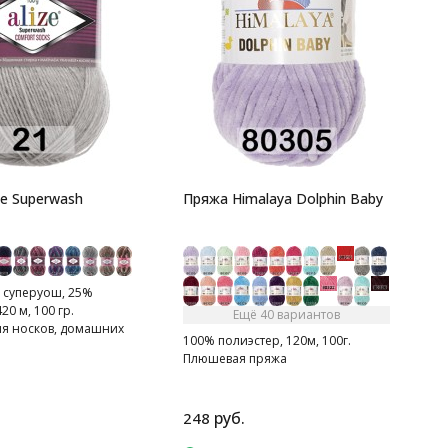
7
2
Т
ze Superwash
Пряжа Himalaya Dolphin Baby
 суперуош, 25%
20 м, 100 гр.
Ещё 40 вариантов
ля носков, домашних
100% полиэстер, 120м, 100г.
рфов, шапок и т.д.
Плюшевая пряжа
руб.
248
8