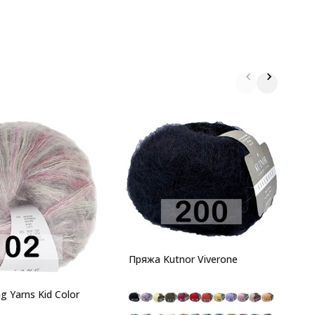
П
R
8
Пряжа Kutnor Viverone
м
Т
 Yarns Kid Color