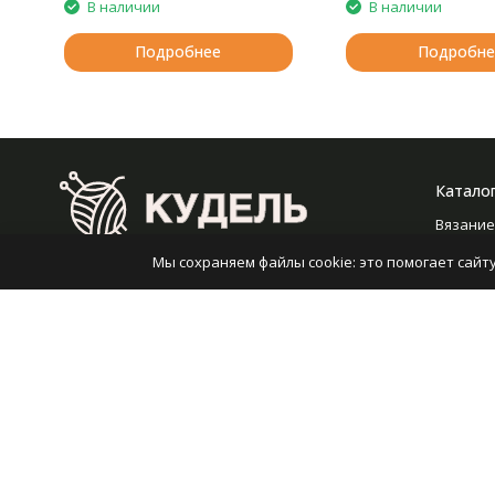
В наличии
В наличии
Подробнее
Подробне
Катало
Вязание
Вышива
Мы сохраняем файлы cookie: это помогает сайту
2008-2026 © Кудель — Интернет-гипермаркет
Шитье
пряжи
Валяние
RUB
Работа 
Плетен
Политика персональных данных
Карта сайта
Оборуд
Разработано в
bodysite.ru
Хранен
Фурнит
Игрушки
фильмы