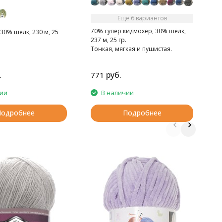
Ещё 6 вариантов
70% супер кидмохер, 30% шёлк,
30% шелк, 230 м, 25
237 м, 25 гр.
Тонкая, мягкая и пушистая.
.
руб.
771
5
чии
В наличии
Подробнее
Подробнее
П