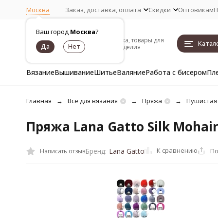
Москва
Заказ, доставка, оплата
Скидки
Оптовикам
Н
Ваш город
Москва
?
Пряжа, товары для
Катал
рукоделия
Вязание
Вышивание
Шитье
Валяние
Работа с бисером
Пл
Главная
Все для вязания
Пряжа
Пушистая
Пряжа Lana Gatto Silk Mohai
К сравнению
По
Бренд:
Lana Gatto
Написать отзыв