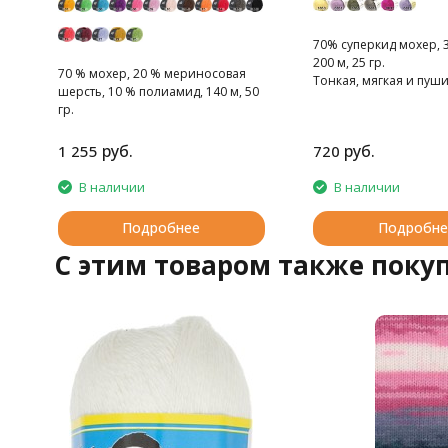
70% суперкид мохер, 
200 м, 25 гр.
70 % мохер, 20 % мериносовая
Тонкая, мягкая и пуши
шерсть, 10 % полиамид, 140 м, 50
гр.
руб.
руб.
1 255
720
В наличии
В наличии
Подробнее
Подробне
C этим товаром также поку