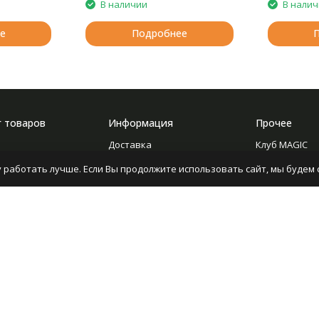
В наличии
В нали
е
Подробнее
г товаров
Информация
Прочее
Доставка
Клуб MAGIC
ние
О компании
Форум
 работать лучше. Если Вы продолжите использовать сайт, мы будем с
Новости
Опросы
Оптовикам
Статьи
с бисером
Отзывы
ие
Контакты
ование
ие
ура
, книги, журналы,