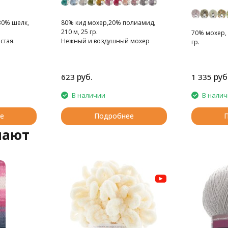
30% шелк,
80% кид мохер,20% полиамид,
210 м, 25 гр.
70% мохер, 
стая.
Нежный и воздушный мохер
гр.
руб.
руб
623
1 335
В наличии
В нали
е
Подробнее
пают