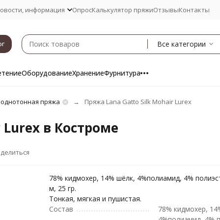
овости, информация
Опрос
Калькулятор пряжи
Отзывы
Контакты
Все категории
ог
етение
Оборудование
Хранение
Фурнитура
 однотонная пряжа
Пряжа Lana Gatto Silk Mohair Lurex
r Lurex в Костроме
делиться
78% кидмохер, 14% шёлк, 4%полиамид, 4% полиэс
м, 25 гр.
Тонкая, мягкая и пушистая.
Состав
78% кидмохер, 14
4%полиамид, 4% 