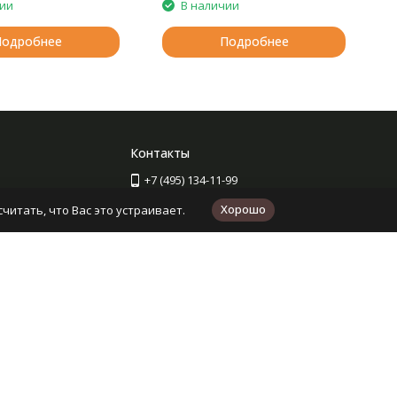
чии
В наличии
Подробнее
Подробнее
Контакты
+7 (495) 134-11-99
+7 (727) 312-34-05
Хорошо
читать, что Вас это устраивает.
Для звонков из Казахстана
г. Кострома, ул. Кострома, 37 (один из
пунктов выдачи)
shop@kudel.ru