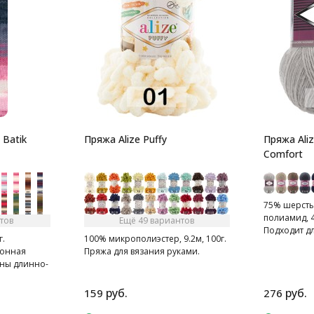
 Batik
Пряжа Alize Puffy
Пряжа Ali
Comfort
75% шерсть
полиамид, 4
тов
Ещё 49 вариантов
Подходит д
г.
100% микрополиэстер, 9.2м, 100г.
тапочек, ша
зонная
Пряжа для вязания руками.
ны длинно-
я.
руб.
руб.
159
276