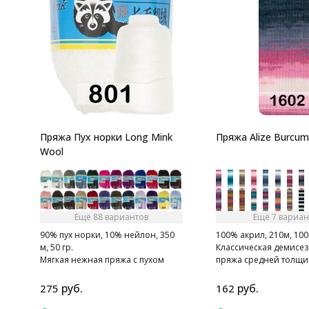
Пряжа Пух норки Long Mink
Пряжа Alize Burcum
Wool
Ещё 88 вариантов
Ещё 7 вариан
90% пух норки, 10% нейлон, 350
100% акрил, 210м, 100
м, 50 гр.
Классическая демисе
Мягкая нежная пряжа с пухом
пряжа средней толщи
норки.
секционного крашени
руб.
руб.
275
162