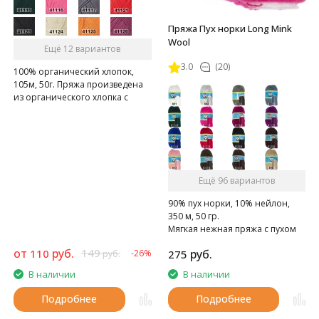
Пряжа Пух норки Long Mink
Wool
Ещё 12 вариантов
3.0
(20)
100% органический хлопок,
105м, 50г. Пряжа произведена
из органического хлопка с
использованием экологичных
красителей
Ещё 96 вариантов
90% пух норки, 10% нейлон,
350 м, 50 гр.
Мягкая нежная пряжа с пухом
норки.
от
руб.
149
110
руб.
-26%
275
руб.
В наличии
В наличии
Подробнее
Подробнее