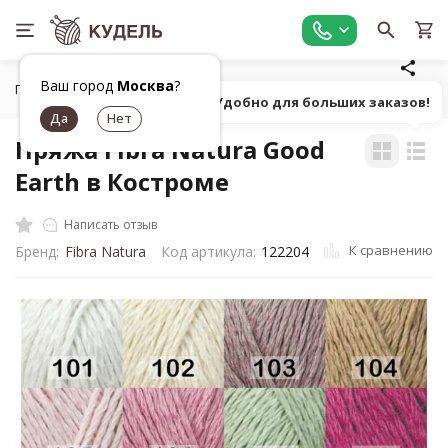
Ваш город
Москва
?
Главная
Все для вязания
Пряжа
Классическая однот
Попробуй! Удобно для больших заказов!
Пряжа Fibra Natura Good
Earth в Костроме
Написать отзыв
К сравнению
Бренд:
Fibra Natura
Код артикула:
122204