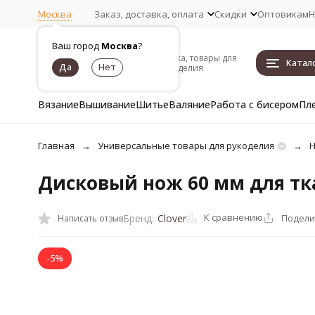
Москва
Заказ, доставка, оплата
Скидки
Оптовикам
Н
Ваш город
Москва
?
Пряжа, товары для
Катал
рукоделия
Вязание
Вышивание
Шитье
Валяние
Работа с бисером
Пл
Главная
Универсальные товары для рукоделия
Н
Дисковый нож 60 мм для тка
К сравнению
Подели
Бренд:
Clover
Написать отзыв
-5%