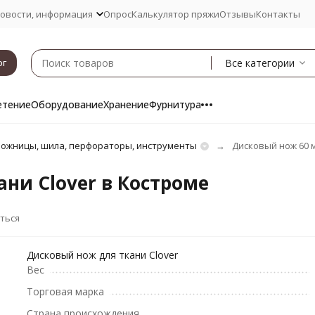
овости, информация
Опрос
Калькулятор пряжи
Отзывы
Контакты
Все категории
ог
етение
Оборудование
Хранение
Фурнитура
ожницы, шила, перфораторы, инструменты
Дисковый нож 60 м
ни Clover в Костроме
ться
Дисковый нож для ткани Clover
Вес
Торговая марка
Страна происхождения