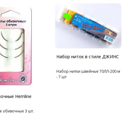
Т
4
Набор ниток в стиле ДЖИНС
Набор нитки швейные 70ЛЛ-200 м
- 7 шт
очные Hemline
е обивочные 3 шт.