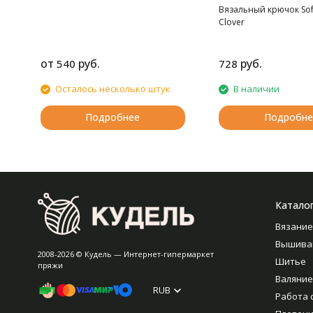
Вязальный крючок Sof
Clover
от
руб.
руб.
540
728
Осталось несколько штук
В наличии
Подробнее
Подробне
Катало
Вязание
Вышива
2008-2026 © Кудель — Интернет-гипермаркет
Шитье
пряжи
Валяние
RUB
Работа 