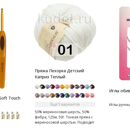
Пряжа Пехорка Детский
Каприз Теплый
Иглы обив
Soft Touch
Ещё 5 вариантов
Иглы ручны
50% мериносовая шерсть, 50%
фибра, 125м, 50г. Тонкая пряжа с
мериносовой шерстью. Подходит
для детей.