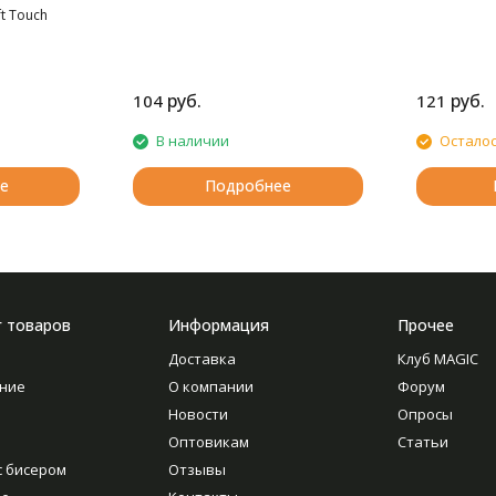
t Touch
руб.
руб.
104
121
В наличии
Осталос
е
Подробнее
г товаров
Информация
Прочее
Доставка
Клуб MAGIC
ние
О компании
Форум
Новости
Опросы
Оптовикам
Статьи
с бисером
Отзывы