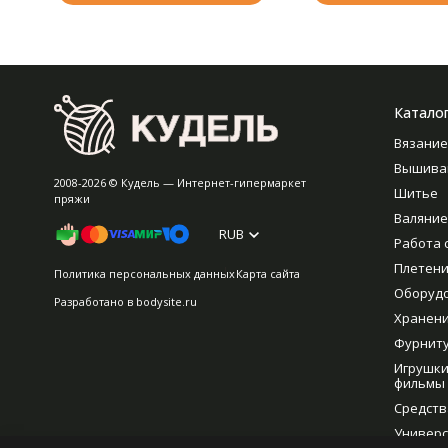
Катало
Вязание
Вышива
2008-2026 © Кудель — Интернет-гипермаркет
Шитье
пряжи
Валяние
RUB
Работа 
Плетен
Политика персональных данных
Карта сайта
Оборуд
Разработано в
bodysite.ru
Хранен
Фурнит
Игрушки
фильмы
Средств
Универс