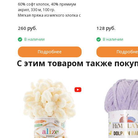
60% софт хлопок, 40% премиум
акрил, 330 м, 100 гр.
Мягкая пряжа из мягкого хлопка с
премиальным акрилом
руб.
руб.
260
128
В наличии
В наличии
Подробнее
Подробне
C этим товаром также поку