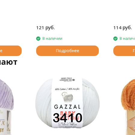
руб.
руб.
121
114
В наличии
В нали
е
Подробнее
пают