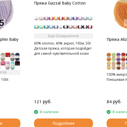
Пряжа Gazzal Baby Cotton
Ещё 20 вариантов
phin Baby
Пряжа Aliz
60% хлопок, 40% акрил, 165м, 50г.
Детская пряжа, которая подойдет
для самой чувствительной кожи
нтов
100% микроп
 100г.
Плюшевая п
руб.
руб.
121
84
В наличии
В нали
е
Подробнее