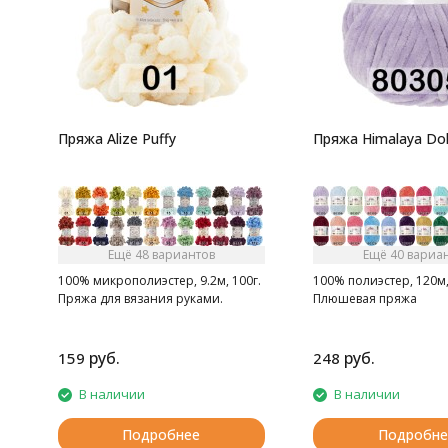
Пряжа Alize Puffy
Пряжа Himalaya Dol
Ещё 48 вариантов
Ещё 40 вариа
100% микрополиэстер, 9.2м, 100г.
100% полиэстер, 120м,
Пряжа для вязания руками.
Плюшевая пряжа
руб.
руб.
159
248
В наличии
В наличии
Подробнее
Подробне