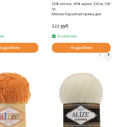
55% хлопок, 45% акрил, 330 м, 100
гр.
Мягкая бархатная пряжа для
весенее-летнего сезона.
руб.
222
1
чии
В наличии
Подробнее
Подробнее
П
1