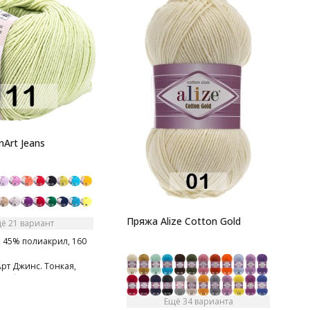
П
5
г
П
Art Jeans
Пряжа Alize Cotton Gold
ё 21 вариант
 45% полиакрил, 160
рт Джинс. Тонкая,
гка бархатистая нитка.
тная на ощупь.
Ещё 34 варианта