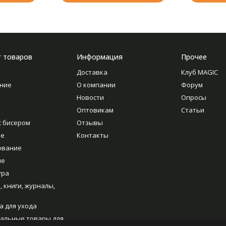
г товаров
Информация
Прочее
Доставка
Клуб MAGIC
ние
О компании
Форум
Новости
Опросы
Оптовикам
Статьи
с бисером
Отзывы
ие
Контакты
ование
ие
ура
, книги, журналы,
а для ухода
альные товары для