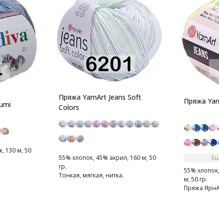
Пряжа YarnArt Jeans Soft
Пряжа Yarn
umi
Colors
, 130 м, 50
Ещ
55% хлопок, 45% акрил, 160 м, 50
гр.
55% хлопок,
Тонкая, мягкая, нитка.
м, 50 гр.
Пряжа ЯрнА
мягкая, сле
Очень прия