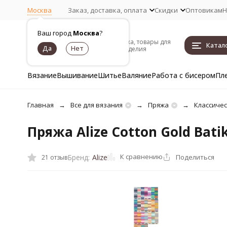
Москва
Заказ, доставка, оплата
Скидки
Оптовикам
Н
Ваш город
Москва
?
Пряжа, товары для
Катал
рукоделия
Вязание
Вышивание
Шитье
Валяние
Работа с бисером
Пл
Главная
Все для вязания
Пряжа
Классиче
Пряжа Alize Cotton Gold Bati
К сравнению
Поделиться
Бренд:
Alize
21 отзыв