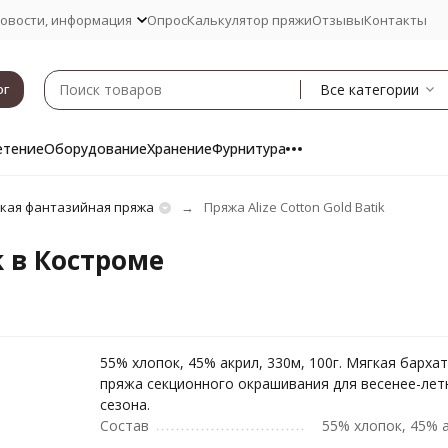
овости, информация
Опрос
Калькулятор пряжи
Отзывы
Контакты
Все категории
ог
етение
Оборудование
Хранение
Фурнитура
ская фантазийная пряжа
Пряжа Alize Cotton Gold Batik
k в Костроме
55% хлопок, 45% акрил, 330м, 100г. Мягкая барха
пряжа секционного окрашивания для весенее-лет
сезона.
Состав
55% хлопок, 45% 