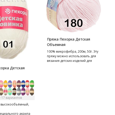
П
1
г
П
Пряжа Пехорка Детская
д
Объемная
ч
100% микрофибра, 200м, 50г. Эту
пряжу можно использовать для
вязания детских изделий для
грудничков и детей более
орка Детская
старшего возраста, она не
вызывает аллергических реакций.
 17 вариантов
 высокообъёмный,
пециального акрила