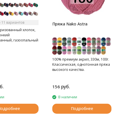
 11 вариантов
Пряжа Nako Astra
ризованный хлопок,
Тонкий
анный, газоопальный
100% премиум акрил, 330м, 100г.
Классическая, однотонная пряжа
высокого качества.
б.
руб.
156
2
чии
В наличии
Подробнее
Подробнее