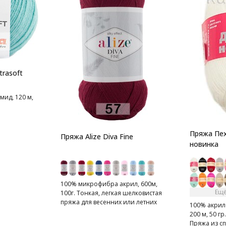
trasoft
мид, 120 м,
Пряжа Пех
Пряжа Alize Diva Fine
новинка
100% микрофибра акрил, 600м,
Ещё
100г. Тонкая, легкая шелковистая
пряжа для весенних или летних
100% акрил
вещей.
200 м, 50 гр.
Пряжа из с