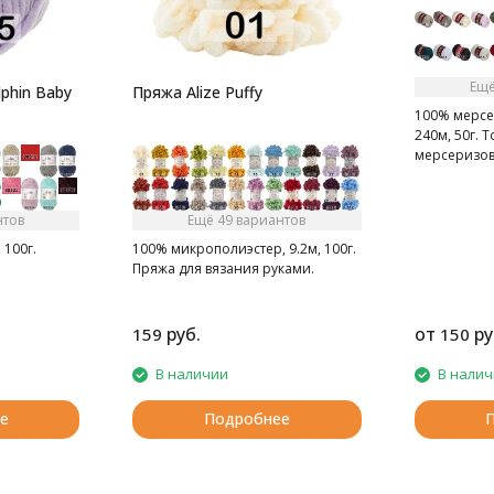
Ещё
phin Baby
Пряжа Alize Puffy
100% мерсе
240м, 50г. 
мерсеризов
хлопок.
нтов
Ещё 49 вариантов
 100г.
100% микрополиэстер, 9.2м, 100г.
Пряжа для вязания руками.
руб.
от
ру
159
150
В наличии
В нали
е
Подробнее