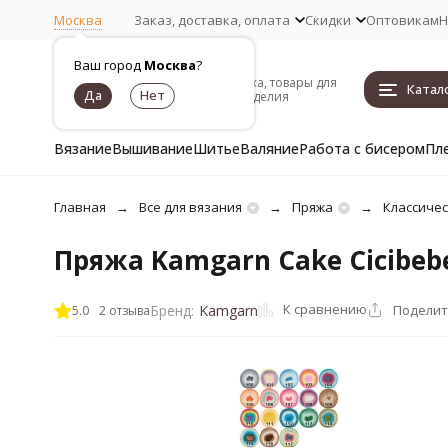
Москва
Заказ, доставка, оплата
Скидки
Оптовикам
Н
Ваш город
Москва
?
Пряжа, товары для
Катал
рукоделия
Вязание
Вышивание
Шитье
Валяние
Работа с бисером
Пл
Главная
Все для вязания
Пряжа
Классиче
Пряжа Kamgarn Cake Cicibeb
К сравнению
Поделит
Бренд:
Kamgarn
5.0
2 отзыва