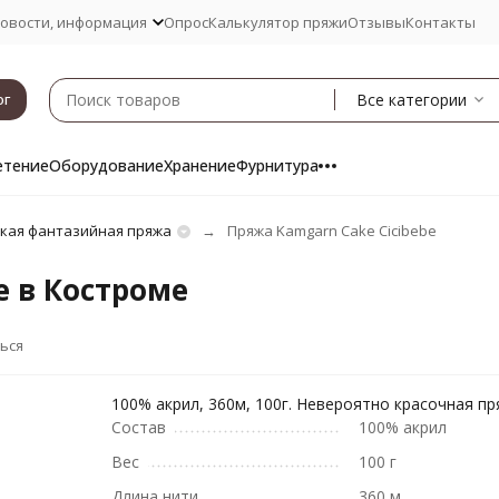
овости, информация
Опрос
Калькулятор пряжи
Отзывы
Контакты
Все категории
ог
етение
Оборудование
Хранение
Фурнитура
ская фантазийная пряжа
Пряжа Kamgarn Cake Cicibebe
e в Костроме
ься
100% акрил, 360м, 100г. Невероятно красочная п
Состав
100% акрил
Вес
100 г
Длина нити
360 м