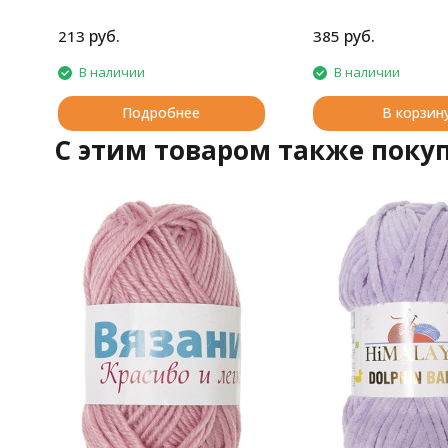
моделей для детей.
руб.
руб.
213
385
В наличии
В наличии
Подробнее
В корзин
C этим товаром также поку