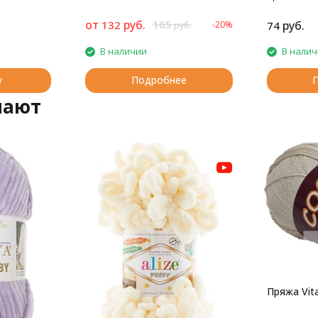
для детей.
от
руб.
165
132
руб.
-20%
74
руб.
В наличии
В нали
у
Подробнее
пают
Пряжа Vit