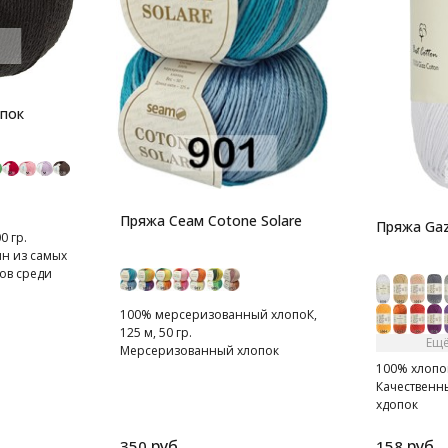
опок
Пряжа Сеам Cotone Solare
Пряжа Gaz
0 гр.
ин из самых
ов среди
100% мерсеризованный хлопоК,
125 м, 50 гр.
Ещё
Мерсеризованный хлопок
100% хлопок 
Качественн
хдопок
руб.
руб.
350
158