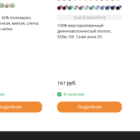
Ещё 8 вариантов
, 42% полиакрил,
онкая, мягкая, слегка
100% мерсеризованный
 нитка.
длинноволокнистый хлопок,
330м, 50г. Сеам анна 20.
Высококачественная пряжа из
египетского длинноволоконного
хлопка. Рекомендованы крючок и
спицы 1-2
руб.
167
1
чии
В наличии
Подробнее
Подробнее