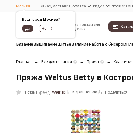
Москва
Заказ, доставка, оплата
Скидки
Оптовикам
Н
Ваш город
Москва
?
Пряжа, товары для
Катал
рукоделия
Вязание
Вышивание
Шитье
Валяние
Работа с бисером
Пл
Главная
Все для вязания
Пряжа
Классичес
Пряжа Weltus Betty в Костр
К сравнению
Поделиться
Бренд:
Weltus
1 отзыв