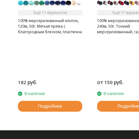
Ещё 11 вариантов
Ещё 11 вариа
100% мерсеризованный хлопок,
100% мерсеризованны
120м, 50г. Мягкая пряжа с
240м, 50г. Тонкий
благородным блеском, пластична
мерсеризованный, га
в полотне
хлопок.
руб.
от
руб.
182
150
В наличии
В наличии
Подробнее
Подробне