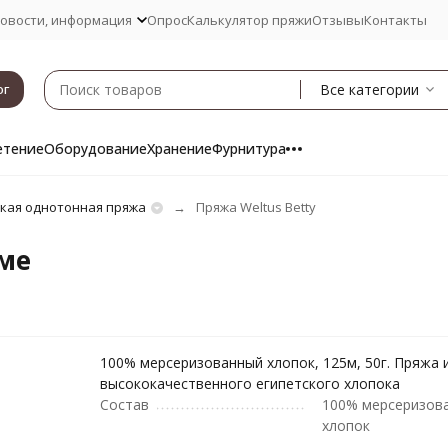
овости, информация
Опрос
Калькулятор пряжи
Отзывы
Контакты
Все категории
ог
етение
Оборудование
Хранение
Фурнитура
кая однотонная пряжа
Пряжа Weltus Betty
оме
100% мерсеризованный хлопок, 125м, 50г. Пряжа 
высококачественного египетского хлопока
Состав
100% мерсеризов
хлопок