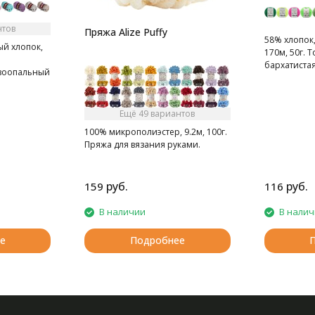
нтов
Пряжа Alize Puffy
58% хлопок
й хлопок,
170м, 50г. Т
бархатистая
зоопальный
Ещё 49 вариантов
100% микрополиэстер, 9.2м, 100г.
Пряжа для вязания руками.
руб.
руб.
159
116
В наличии
В нали
е
Подробнее