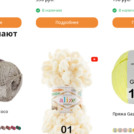
В наличии
В нали
е
Подробнее
пают
Coco
Пряжа Gaz