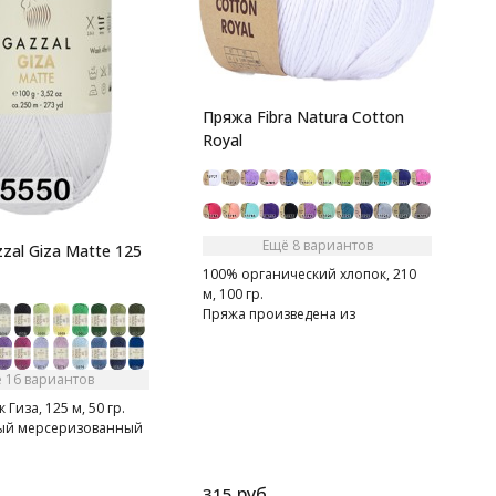
1
Пряжа Fibra Natura Cotton
Royal
Ещё 8 вариантов
zal Giza Matte 125
100% органический хлопок, 210
м, 100 гр.
Пряжа произведена из
качественного и очень мягкого
хлопка.
 16 вариантов
Гиза, 125 м, 50 гр.
ый мерсеризованный
руб.
315