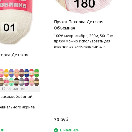
1
г
П
Пряжа Пехорка Детская
д
Объемная
ч
100% микрофибра, 200м, 50г. Эту
пряжу можно использовать для
вязания детских изделий для
грудничков и детей более
орка Детская
старшего возраста, она не
вызывает аллергических реакций.
 17 вариантов
 высокообъёмный,
пециального акрила
руб.
70
чии
В наличии