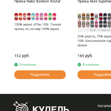
Пряжа Nako Bonbon Kristal
Пряжа Alize Superlan
100% акрил, 475м, 100г. Тонкая
пряжа, по составу 100% акрил.
Ещё 13 вариа
25% шерсть, 75% акри
100г. Классическая о
пряжа
руб.
руб.
152
165
В наличии
В наличии
Подробнее
Подробне
Катало