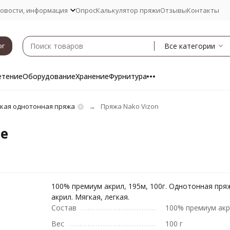
овости, информация
Опрос
Калькулятор пряжи
Отзывы
Контакты
Все категории
ог
етение
Оборудование
Хранение
Фурнитура
кая однотонная пряжа
Пряжа Nako Vizon
же
100% премиум акрил, 195м, 100г. Однотонная пря
акрил. Мягкая, легкая.
Состав
100% премиум ак
Вес
100 г