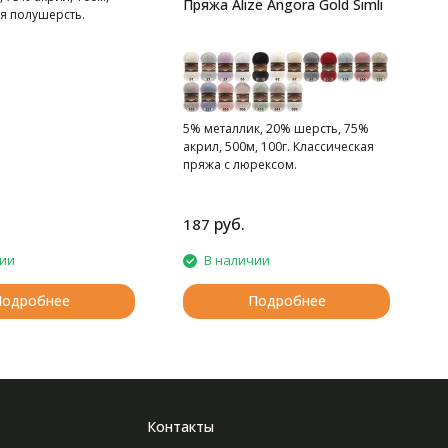
Пряжа Alize Angora Gold Simli
ая полушерсть.
5% металлик, 20% шерсть, 75%
акрил, 500м, 100г. Классическая
пряжа с люрексом.
руб.
187
чии
В наличии
Подробнее
Подробнее
Контакты