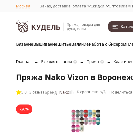
Москва
Заказ, доставка, оплата
Скидки
Оптовикам
Н
Пряжа, товары для
Катал
рукоделия
Вязание
Вышивание
Шитье
Валяние
Работа с бисером
Пл
Главная
Все для вязания
Пряжа
Классичес
Пряжа Nako Vizon в Вороне
К сравнению
Поделиться
Бренд:
Nako
5.0
3 отзыва
-26%