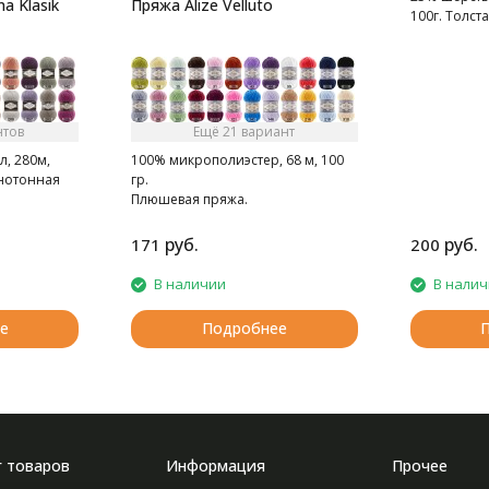
a Klasik
Пряжа Alize Velluto
100г. Толст
нтов
Ещё 21 вариант
л, 280м,
100% микрополиэстер, 68 м, 100
днотонная
гр.
Плюшевая пряжа.
руб.
руб.
171
200
В наличии
В нали
е
Подробнее
г товаров
Информация
Прочее