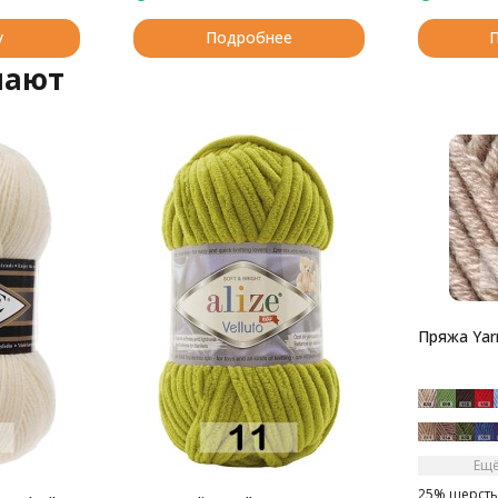
у
Подробнее
пают
Пряжа Yarn
Ещё
25% шерсть,