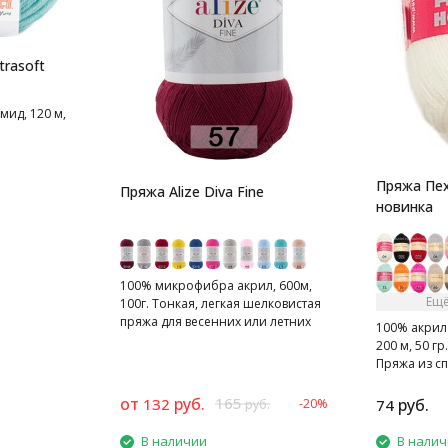
trasoft
мид, 120 м,
Пряжа Пех
Пряжа Alize Diva Fine
новинка
100% микрофибра акрил, 600м,
Ещё
100г. Тонкая, легкая шелковистая
пряжа для весенних или летних
100% акрил
вещей.
200 м, 50 гр.
Пряжа из с
для детей.
от
руб.
165
132
руб.
-20%
74
руб.
В наличии
В нали