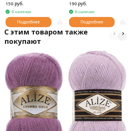
руб.
руб.
150
190
подходят для вечернего
выхода.
В наличии
В наличии
Подробнее
Подробнее
C этим товаром также
покупают