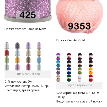
Пряжа YarnArt Camellia New
Пряжа YarnArt Gold
Ещё 5 вариантов
91% полиэстер, 9%
Ещё 16 вариантов
металл.полиэстер, 450 м, 60 гр.
Блестящая, яркая пряжа.
92% акрил, 8% метанит, 400 м,
Великолепно подойдет для
100 гр.
отделки вечерних нарядов.
Вещи, связанные из этой пряжи
темных оттенков, прекрасно