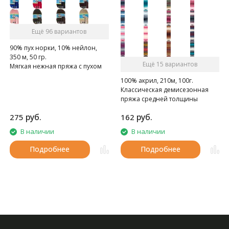
Ещё 96 вариантов
90% пух норки, 10% нейлон,
350 м, 50 гр.
Ещё 15 вариантов
Мягкая нежная пряжа с пухом
норки.
100% акрил, 210м, 100г.
Классическая демисезонная
пряжа средней толщины
длинно-секционного
руб.
руб.
275
162
крашения.
В наличии
В наличии
Подробнее
Подробнее