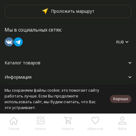
Проложить маршрут
Мы в социальных сетях:
RUB
Каталог товаров
Информация
Мы сохраняем файлы cookie: это помогает сайту
Прочее
работать лучше. Если Вы продолжите
Хорошо
использовать сайт, мы будем считать, что Вас
это устраивает.
Политика персональных данных
Карта сайта
Разработано в
bodysite.ru
Главная
Каталог
Корзина
Избранное
Войти