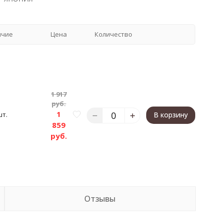
ичие
Цена
Количество
1 917
руб.
1
шт.
В корзину
859
руб.
Отзывы