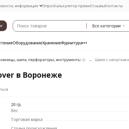
овости, информация
Опрос
Калькулятор пряжи
Отзывы
Контакты
Все категории
ог
етение
Оборудование
Хранение
Фурнитура
ожницы, шила, перфораторы, инструменты
Шило с загнутым к
over в Воронеже
ться
20 гр.
Вес
Торговая марка
Страна происхождения