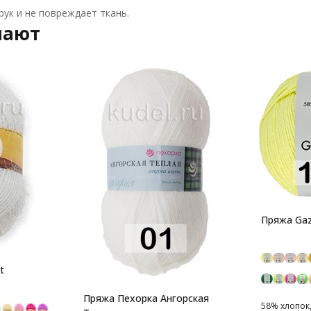
ук и не повреждает ткань.
пают
Пряжа Gaz
t
Пряжа Пехорка Ангорская
58% хлопок