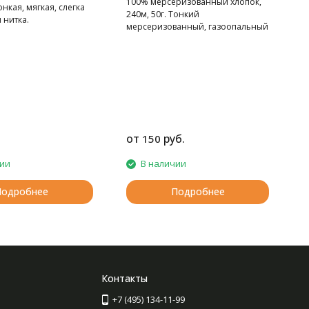
100% мерсеризованный хлопок,
онкая, мягкая, слегка
240м, 50г. Тонкий
 нитка.
мерсеризованный, газоопальный
хлопок.
от
руб.
150
3
чии
В наличии
Подробнее
Подробнее
Контакты
+7 (495) 134-11-99