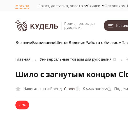
Москва
Заказ, доставка, оплата
Скидки
Оптовикам
Н
Пряжа, товары для
Катал
рукоделия
Вязание
Вышивание
Шитье
Валяние
Работа с бисером
Пл
Главная
Универсальные товары для рукоделия
Н
Шило с загнутым концом Cl
К сравнению
Подели
Бренд:
Clover
Написать отзыв
-3%