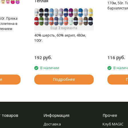
Теплая
170м, 50г. Т
бархатистая
50г. Пряжа
сплетена в
Ещё 3 варианта
влением
40% шерсть, 60% акрил, 480м,
100г.
руб.
руб.
192
116
В наличии
В нали
е
Подробнее
г товаров
Информация
Прочее
Доставка
Клуб MAGIC