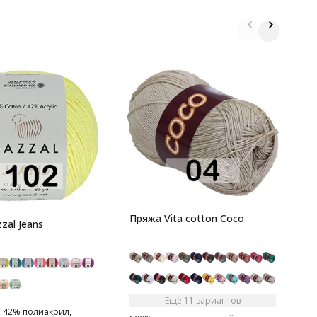
П
1
В
Пряжа Vita cotton Coco
zal Jeans
Ещё 11 вариантов
, 42% полиакрил,