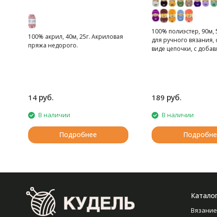
100% полиэстер, 90м, 
100% акрил, 40м, 25г. Акриловая
для ручного вязания, 
пряжа недорого.
виде цепочки, с доба
люрексной нити.
руб.
руб.
14
189
В наличии
В наличии
Подробнее
Подробне
Катало
Вязание