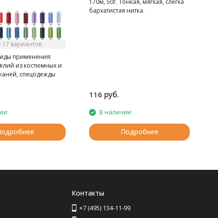
170м, 50г. Тонкая, мягкая, слегка
бархатистая нитка.
 17 вариантов
иды применения:
делий из костюмных и
тканей, спецодежды
но-клеевом
 книг в типографии
руб.
116
2
чии
В наличии
Подробнее
Подробнее
Контакты
+7 (495) 134-11-99