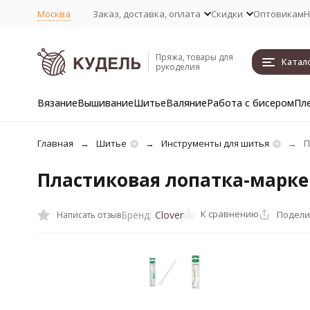
Москва
Заказ, доставка, оплата
Скидки
Оптовикам
Н
Пряжа, товары для
Катал
рукоделия
Вязание
Вышивание
Шитье
Валяние
Работа с бисером
Пл
Главная
Шитье
Инструменты для шитья
П
Пластиковая лопатка-маркер
К сравнению
Подели
Бренд:
Clover
Написать отзыв