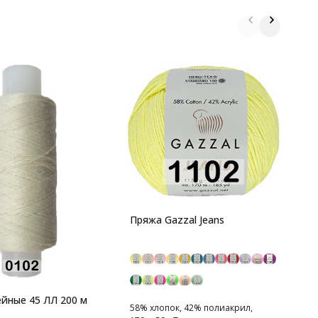
П
1
1
Пряжа Gazzal Jeans
к
йные 45 ЛЛ 200 м
58% хлопок, 42% полиакрил,