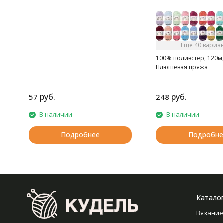
Ещё 40 вариа
100% полиэстер, 120м,
Плюшевая пряжа
руб.
руб.
57
248
В наличии
В наличии
Подробнее
Подробне
Катало
Вязание