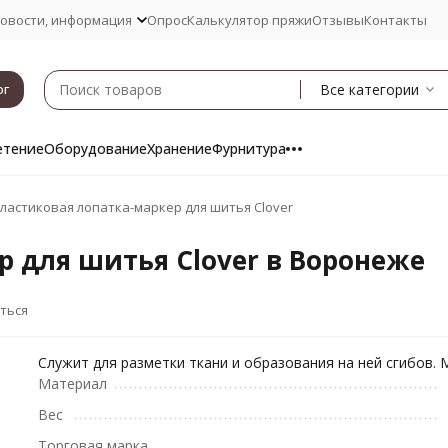
овости, информация
Опрос
Калькулятор пряжи
Отзывы
Контакты
Все категории
ог
етение
Оборудование
Хранение
Фурнитура
ластиковая лопатка-маркер для шитья Clover
 для шитья Clover в Воронеже
ться
Служит для разметки ткани и образования на ней сгибов.
Материал
Вес
Торговая марка