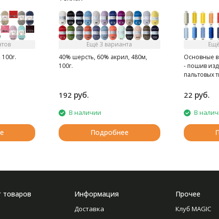
нтов
Ещё 3 варианта
Ещё
 100г.
40% шерсть, 60% акрил, 480м,
Основные в
100г.
- пошив из
пальтовых 
- при швей
скреплении
руб.
руб.
192
22
В наличии
В нали
е
Подробнее
г товаров
Информация
Прочее
Доставка
Клуб MAGIC