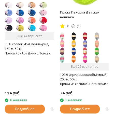
Пряжа Пехорка Детская
новинка
5.0
(1)
Ещё 44 варианта
55% хлопок, 45% полиакрил,
160 м, 50 гр.
Пряжа ЯрнАрт Джинс. Тонкая,
мягкая, слегка бархатистая
нитка. Очень приятная на
Ещё 25 вариантов
ощупь.
100% акрил высокообъёмный,
200 м, 50 гр.
Пряжа из специального акрила
для детей.
руб.
руб.
114
74
В наличии
В наличии
Подробнее
Подробнее