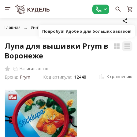
Главная
Универсальные товары для рукоделия
Лупы, пи
Попробуй! Удобно для больших заказов!
Лупа для вышивки Prym в
Воронеже
Написать отзыв
К сравнению
Бренд:
Prym
Код артикула:
12448