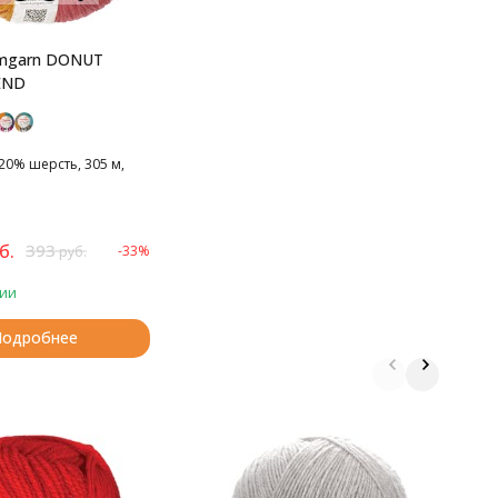
mgarn DONUT
END
20% шерсть, 305 м,
б.
393
-33%
руб.
чии
Подробнее