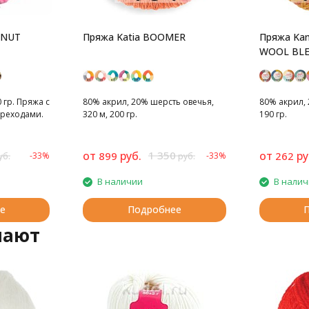
ONUT
Пряжа Katia BOOMER
Пряжа Ka
WOOL BL
 гр. Пряжа с
80% акрил, 20% шерсть овечья,
80% акрил, 
ереходами.
320 м, 200 гр.
190 гр.
от
руб.
1 350
от
ру
899
262
-33%
-33%
уб.
руб.
В наличии
В нали
е
Подробнее
пают