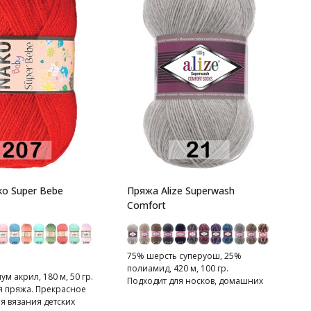
П
P
9
с
С
п
o Super Bebe
Пряжа Alize Superwash
Comfort
75% шерсть суперуош, 25%
полиамид, 420 м, 100 гр.
м акрил, 180 м, 50 гр.
Подходит для носков, домашних
 пряжа. Прекрасное
тапочек, шарфов, шапок и т.д.
я вязания детских