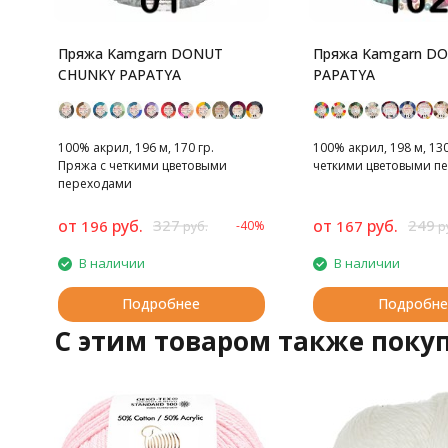
Пряжа Kamgarn DONUT
Пряжа Kamgarn D
CHUNKY PAPATYA
PAPATYA
100% акрил, 196 м, 170 гр.
100% акрил, 198 м, 130
Пряжа с четкими цветовыми
четкими цветовыми п
переходами
от
руб.
327
от
руб.
249
196
167
-40%
руб.
р
В наличии
В наличии
Подробнее
Подробне
C этим товаром также поку