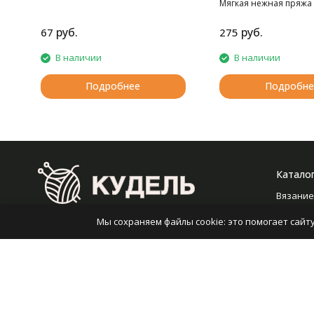
Мягкая нежная пряжа 
норки.
руб.
руб.
67
275
В наличии
В наличии
Подробнее
Подробне
Катало
Вязание
Вышива
Мы сохраняем файлы cookie: это помогает сайту
2008-2026 © Кудель — Интернет-гипермаркет
Шитье
пряжи
Валяние
RUB
Работа 
Плетен
Политика персональных данных
Карта сайта
Оборуд
Разработано в
bodysite.ru