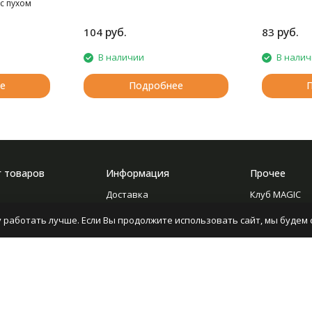
с пухом
изделий.
руб.
руб.
104
83
В наличии
В нали
е
Подробнее
г товаров
Информация
Прочее
Доставка
Клуб MAGIC
ние
О компании
Форум
 работать лучше. Если Вы продолжите использовать сайт, мы будем с
Новости
Опросы
Оптовикам
Статьи
с бисером
Отзывы
ие
Контакты
ование