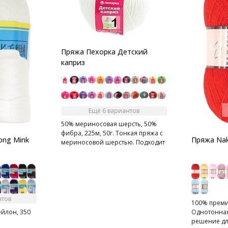
Пряжа Пехорка Детский
каприз
Ещё 6 вариантов
50% мериносовая шерсть, 50%
фибра, 225м, 50г. Тонкая пряжа с
ong Mink
Пряжа Nak
мериносовой шерстью. Подходит
для детей.
нтов
100% премиу
ейлон, 350
Однотонная
решение дл