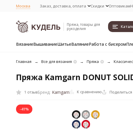
Москва
Заказ, доставка, оплата
Скидки
Оптовикам
Н
Пряжа, товары для
Катал
рукоделия
Вязание
Вышивание
Шитье
Валяние
Работа с бисером
Пл
Главная
Все для вязания
Пряжа
Классичес
Пряжа Kamgarn DONUT SOLID
К сравнению
Поделиться
Бренд:
Kamgarn
1 отзыв
-41%