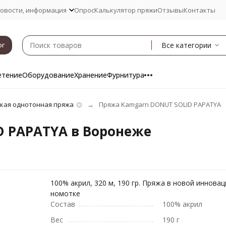
овости, информация
Опрос
Калькулятор пряжи
Отзывы
Контакты
Все категории
ог
етение
Оборудование
Хранение
Фурнитура
кая однотонная пряжа
Пряжа Kamgarn DONUT SOLID PAPATYA
 PAPATYA в Воронеже
100% акрил, 320 м, 190 гр. Пряжа в новой иннова
номотке
Состав
100% акрил
Вес
190 г