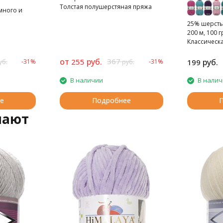
Толстая полушерстяная пряжа
много и
меланжевого крашения.
го цвета
25% шерсть
200 м, 100 г
Классическа
полушерстя
от
руб.
367
255
руб.
-31%
-31%
199
уб.
руб.
В наличии
В нали
е
Подробнее
пают