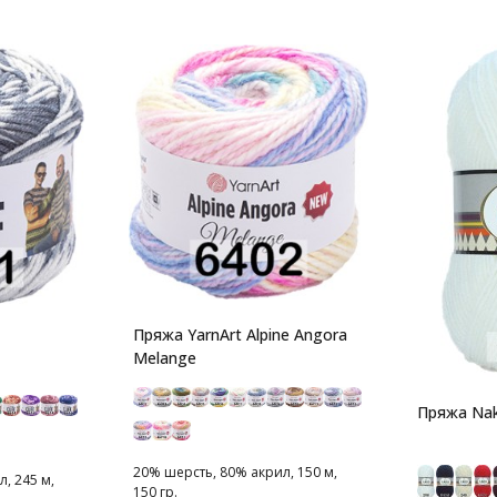
Пряжа YarnArt Alpine Angora
Melange
Пряжа Nak
20% шерсть, 80% акрил, 150 м,
, 245 м,
150 гр.