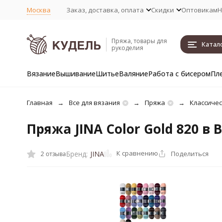
Москва
Заказ, доставка, оплата
Скидки
Оптовикам
Н
Пряжа, товары для
Катал
рукоделия
Вязание
Вышивание
Шитье
Валяние
Работа с бисером
Пл
Главная
Все для вязания
Пряжа
Классичес
Пряжа JINA Color Gold 820 в
К сравнению
Поделиться
Бренд:
JINA
2 отзыва