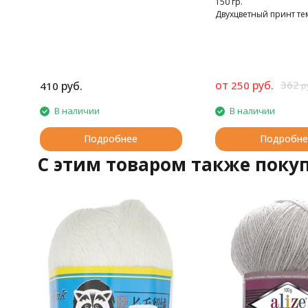
150 гр.
Двухцветный принт те
светлого оттенка одно
от
руб.
362
руб.
250
410
р
В наличии
В наличии
Подробнее
Подробне
C этим товаром также поку