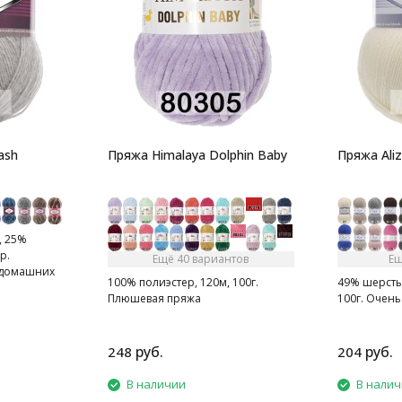
ash
Пряжа Himalaya Dolphin Baby
Пряжа Aliz
, 25%
р.
Ещё 40 вариантов
Ещ
, домашних
100% полиэстер, 120м, 100г.
49% шерсть,
к и т.д.
Плюшевая пряжа
100г. Очень
руб.
руб.
248
204
В наличии
В нали