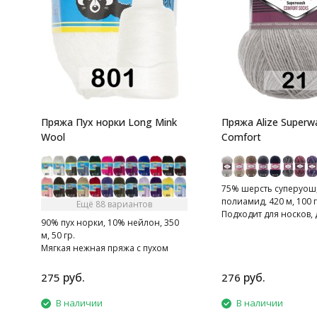
Пряжа Пух норки Long Mink
Пряжа Alize Superw
Wool
Comfort
75% шерсть суперуош
полиамид, 420 м, 100 г
Ещё 88 вариантов
Подходит для носков
90% пух норки, 10% нейлон, 350
тапочек, шарфов, шапо
м, 50 гр.
Мягкая нежная пряжа с пухом
норки.
руб.
руб.
275
276
В наличии
В наличии