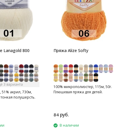
4
1
п
т
e Lanagold 800
Пряжа Alize Softy
ё 3 варианта
100% микрополиэстер, 115м, 50г.
 51% акрил, 730м,
Плюшевая пряжа для детей.
 тонкая полушерсть.
руб.
84
2
чии
В наличии