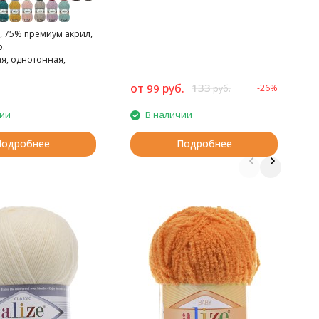
, 75% премиум акрил,
р.
я, однотонная,
нная пряжа.
от
руб.
133
99
-26%
2
руб.
чии
В наличии
Подробнее
Подробнее
П