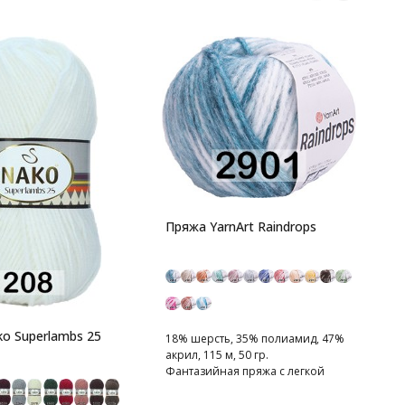
П
4
1
Пряжа YarnArt Raindrops
К
п
o Superlambs 25
18% шерсть, 35% полиамид, 47%
акрил, 115 м, 50 гр.
Фантазийная пряжа с легкой
распушенностью.