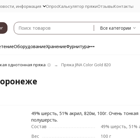
овости, информация
Опрос
Калькулятор пряжи
Отзывы
Контакты
Все категории
ог
етение
Оборудование
Хранение
Фурнитура
кая однотонная пряжа
Пряжа JINA Color Gold 820
 Воронеже
49% шерсть, 51% акрил, 820м, 100г. Очень тонкая
полушерсть.
Состав
49% шерсть, 51% 
Вес
100 г