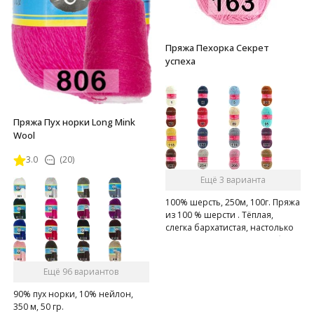
Пряжа Пехорка Секрет
успеха
Пряжа Пух норки Long Mink
Wool
3.0
(20)
Ещё 3 варианта
100% шерсть, 250м, 100г. Пряжа
из 100 % шерсти . Тёплая,
слегка бархатистая, настолько
мягкая, на сколько может быть
натуральная шерсть.
Ещё 96 вариантов
90% пух норки, 10% нейлон,
350 м, 50 гр.