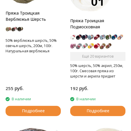
Пряжа Троицкая
Верблюжья Шерсть
Пряжа Троицкая
Подмосковная
50% верблюжья шерсть, 50%
овечья шерсть, 200м, 100г.
Натуральная верблюжья
шерсть - удивительный дар
Ещё 20 вариантов
живой природы, обладающий
50% шерсть, 50% акрил, 250м,
особыми лечебными и
100г. Смесовая пряжа из
обезболивающими
шерсти и акрила придает
свойствами.
вязаным изделиям деликатную
мягкую текстуру, изумительную
руб.
руб.
255
192
износостойкость и
способность сохранять тепло.
В наличии
В наличии
Подробнее
Подробнее