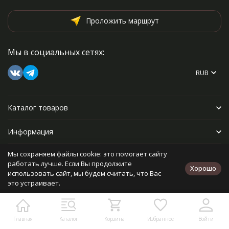
Проложить маршрут
Мы в социальных сетях:
RUB
Каталог товаров
Информация
Мы сохраняем файлы cookie: это помогает сайту
Прочее
работать лучше. Если Вы продолжите
Хорошо
использовать сайт, мы будем считать, что Вас
это устраивает.
Политика персональных данных
Карта сайта
Разработано в
bodysite.ru
Главная
Каталог
Корзина
Избранное
Войти