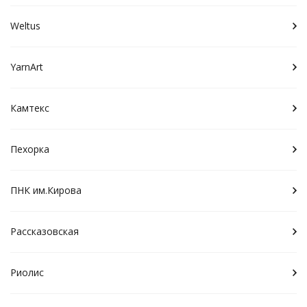
Weltus
YarnArt
Камтекс
Пехорка
ПНК им.Кирова
Рассказовская
Риолис