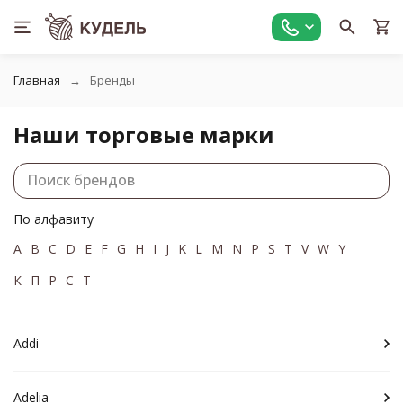
Главная
Бренды
Наши торговые марки
По алфавиту
A
B
C
D
E
F
G
H
I
J
K
L
M
N
P
S
T
V
W
Y
К
П
Р
С
Т
Addi
Adelia