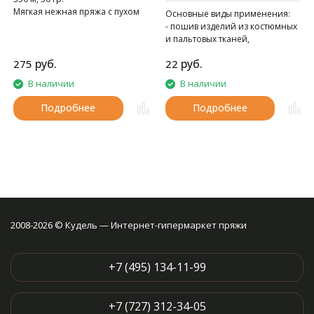
Мягкая нежная пряжа с пухом
Основные виды применения:
норки.
- пошив изделий из костюмных
и пальтовых тканей,
спецодежды
руб.
руб.
275
22
- при швейно-клеевом
скреплении книг в типографии
В наличии
В наличии
Подробнее
Подробнее
2008-2026 © Кудель — Интернет-гипермаркет пряжи
+7 (495) 134-11-99
+7 (727) 312-34-05