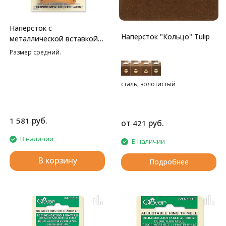
Наперсток с
Наперсток "Кольцо" Tulip
металлической вставкой
Clover
Размер средний.
сталь, золотистый
руб.
1 581
от
руб.
421
В наличии
В наличии
В корзину
Подробнее