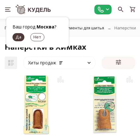
Ваш город
Москва
?
Главная
Шитье
Инструменты для шитья
Наперстки
Наперстки в Химках
Хиты продаж