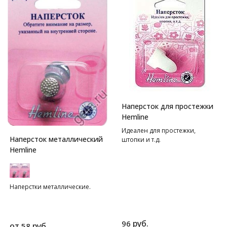
Наперсток для простежки
Hemline
Идеален для простежки,
Наперсток металлический
штопки и т.д.
Hemline
Наперстки металлические.
руб.
96
от
руб.
58