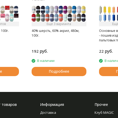
нтов
Ещё 3 варианта
Ещё
 100г.
40% шерсть, 60% акрил, 480м,
Основные в
100г.
- пошив из
пальтовых 
- при швей
скреплении
руб.
руб.
192
22
В наличии
В нали
е
Подробнее
г товаров
Информация
Прочее
Доставка
Клуб MAGIC