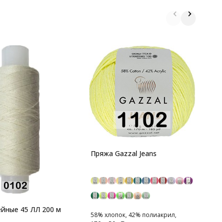
П
1
1
Пряжа Gazzal Jeans
к
йные 45 ЛЛ 200 м
58% хлопок, 42% полиакрил,