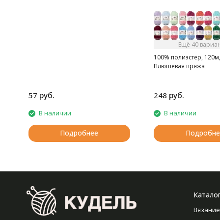
Ещё 40 вариа
100% полиэстер, 120м,
Плюшевая пряжа
руб.
руб.
57
248
В наличии
В наличии
Подробнее
Подробне
Катало
Вязание