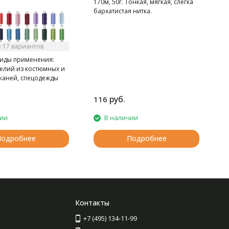
170м, 50г. Тонкая, мягкая, слегка
бархатистая нитка.
 17 вариантов
иды применения:
делий из костюмных и
тканей, спецодежды
но-клеевом
 книг в типографии
руб.
116
2
чии
В наличии
Подробнее
Подробнее
Контакты
+7 (495) 134-11-99