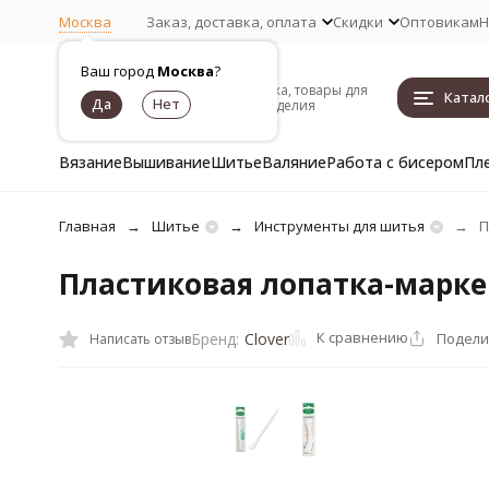
Москва
Заказ, доставка, оплата
Скидки
Оптовикам
Н
Ваш город
Москва
?
Пряжа, товары для
Катал
рукоделия
Вязание
Вышивание
Шитье
Валяние
Работа с бисером
Пл
Главная
Шитье
Инструменты для шитья
П
Пластиковая лопатка-маркер
К сравнению
Подели
Бренд:
Clover
Написать отзыв