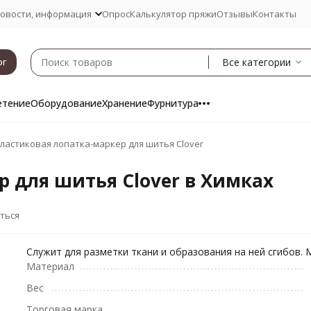
овости, информация
Опрос
Калькулятор пряжи
Отзывы
Контакты
Все категории
ог
етение
Оборудование
Хранение
Фурнитура
ластиковая лопатка-маркер для шитья Clover
 для шитья Clover в Химках
ться
Служит для разметки ткани и образования на ней сгибов.
Материал
Вес
Торговая марка