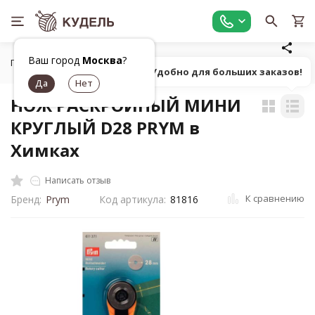
Ваш город
Москва
?
Главная
Универсальные товары для рукоделия
Ножницы,
Попробуй! Удобно для больших заказов!
НОЖ РАСКРОЙНЫЙ МИНИ
КРУГЛЫЙ D28 PRYM в
Химках
Написать отзыв
К сравнению
Бренд:
Prym
Код артикула:
81816