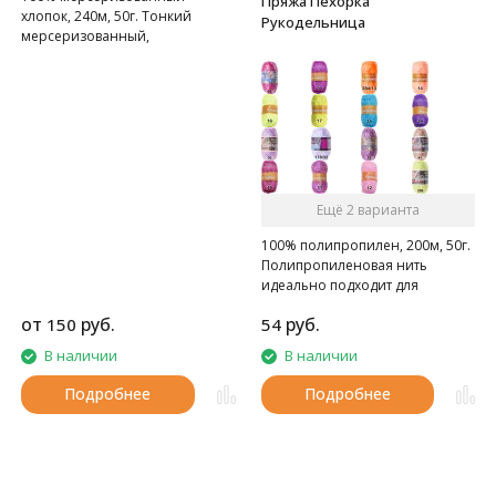
Пряжа Пехорка
хлопок, 240м, 50г. Тонкий
Рукодельница
мерсеризованный,
газоопальный хлопок.
Ещё 2 варианта
100% полипропилен, 200м, 50г.
Полипропиленовая нить
идеально подходит для
вязания мочалок, пляжных
от
руб.
руб.
150
54
сумок, поясов, искусственных
цветов и любых украшений
В наличии
В наличии
Подробнее
Подробнее