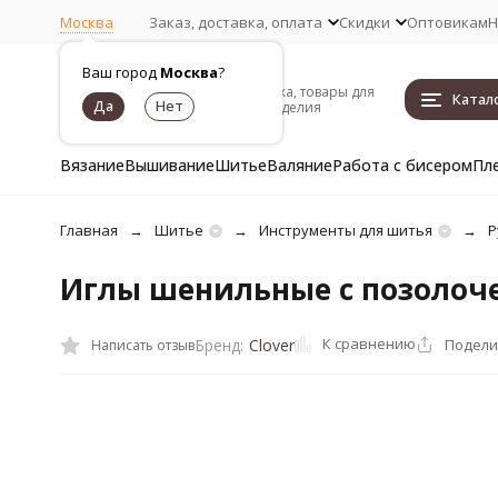
Москва
Заказ, доставка, оплата
Скидки
Оптовикам
Н
Ваш город
Москва
?
Пряжа, товары для
Катал
рукоделия
Вязание
Вышивание
Шитье
Валяние
Работа с бисером
Пл
Главная
Шитье
Инструменты для шитья
Р
Иглы шенильные с позолоче
К сравнению
Подели
Бренд:
Clover
Написать отзыв