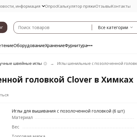
овости, информация
Опрос
Калькулятор пряжи
Отзывы
Контакты
Все категории
ог
етение
Оборудование
Хранение
Фурнитура
учные швейные иглы
Иглы шенильные с позолоченной головк
нной головкой Clover в Химках
ться
Иглы для вышивания с позолоченной головкой (6 шт)
Материал
Вес
Торговая марка