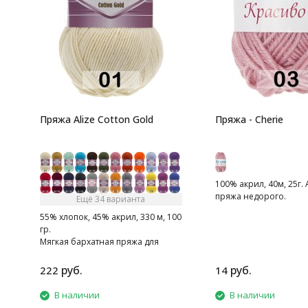
Пряжа Alize Cotton Gold
Пряжа - Cherie
100% акрил, 40м, 25г.
пряжа недорого.
Ещё 34 варианта
55% хлопок, 45% акрил, 330 м, 100
гр.
Мягкая бархатная пряжа для
весенее-летнего сезона.
руб.
руб.
222
14
В наличии
В наличии