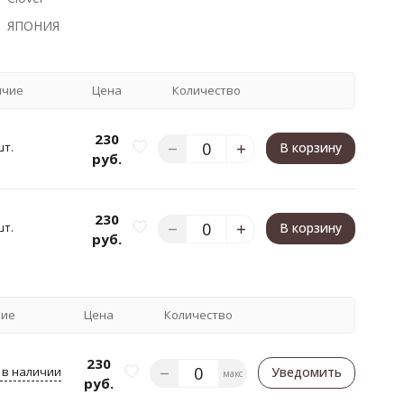
ЯПОНИЯ
ичие
Цена
Количество
230
шт.
В корзину
руб.
230
шт.
В корзину
руб.
чие
Цена
Количество
230
 в наличии
Уведомить
макс
руб.