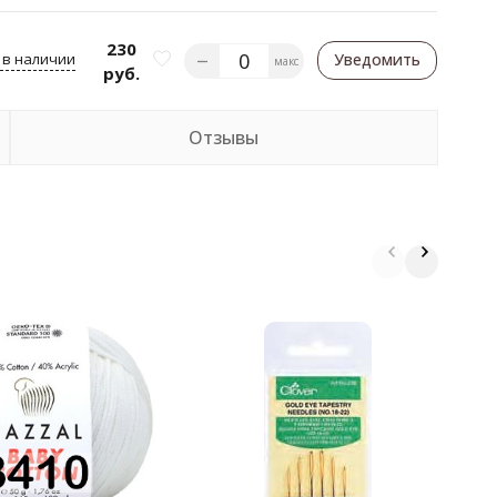
230
 в наличии
Уведомить
макс
руб.
Отзывы
П