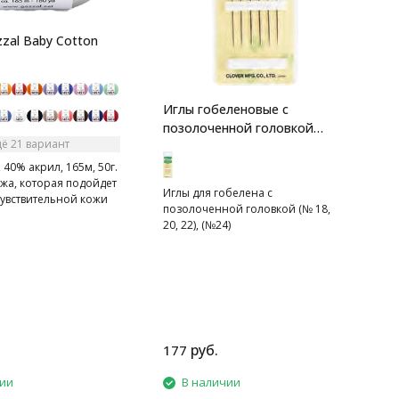
1
П
zal Baby Cotton
Иглы гобеленовые с
позолоченной головкой
ё 21 вариант
Clover
 40% акрил, 165м, 50г.
жа, которая подойдет
Иглы для гобелена с
чувствительной кожи
позолоченной головкой (№ 18,
20, 22), (№24)
руб.
177
8
чии
В наличии