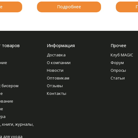
е
Подробнее
г товаров
Информация
Прочее
Доставка
Клуб MAGIC
ние
О компании
Форум
Новости
Опросы
Оптовикам
Статьи
с бисером
Отзывы
ие
Контакты
ование
ие
ура
, книги, журналы,
а для ухода