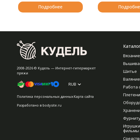
Подробнее
Подробне
Катало
Вязание
Вышива
2008-2026 © Кудель — Интернет-гипермаркет
Шитье
пряжи
Валяние
RUB
Работа 
Плетен
Политика персональных данных
Карта сайта
Оборуд
Разработано в
bodysite.ru
Хранен
Фурнит
Игрушки
фильмы
Средств