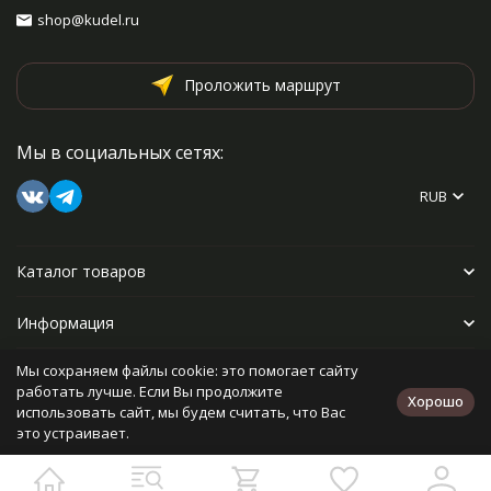
shop@kudel.ru
Проложить маршрут
Мы в социальных сетях:
RUB
Каталог товаров
Информация
Мы сохраняем файлы cookie: это помогает сайту
Прочее
работать лучше. Если Вы продолжите
Хорошо
использовать сайт, мы будем считать, что Вас
это устраивает.
Политика персональных данных
Карта сайта
Разработано в
bodysite.ru