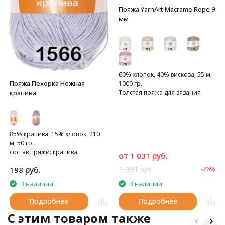
Пряжа YarnArt Macrame Rope 9
мм
60% хлопок, 40% вискоза, 55 м,
Пряжа Пехорка Нежная
1000 гр.
крапива
Толстая пряжа для вязания
сумок, предметов интерьера
85% крапива, 15% хлопок, 210
м, 50 гр.
состав пряжи: крапива
от
руб.
1 031
1 391
руб.
198
-26%
руб.
В наличии
В наличии
Подробнее
Подробнее
C этим товаром также