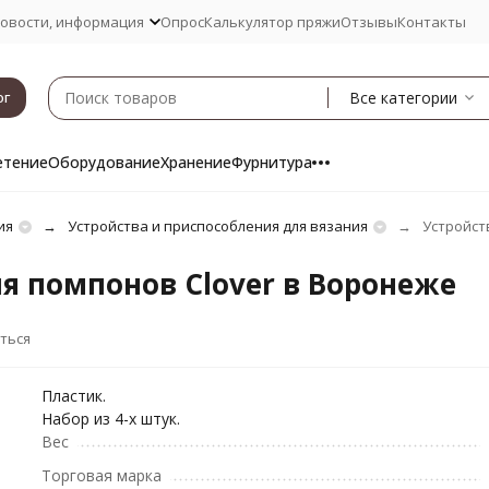
овости, информация
Опрос
Калькулятор пряжи
Отзывы
Контакты
Все категории
ог
етение
Оборудование
Хранение
Фурнитура
ия
Устройства и приспособления для вязания
Устройст
я помпонов Clover в Воронеже
ться
Пластик.
Набор из 4-х штук.
Вес
Торговая марка