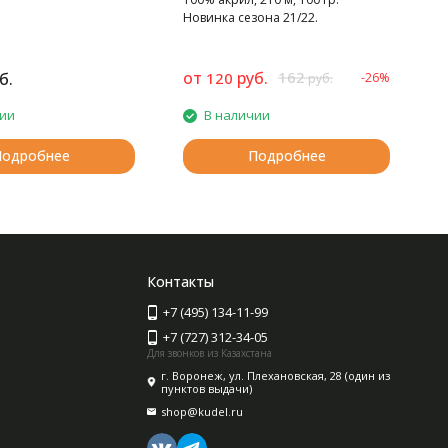
Новинка сезона 21/22.
от
руб.
162
б.
120
-26%
8
руб.
чии
В наличии
Подробнее
Подробнее
Контакты
+7 (495) 134-11-99
+7 (727) 312-34-05
Для звонков из Казахстана
г. Воронеж, ул. Плехановская, 28 (один из
пунктов выдачи)
shop@kudel.ru