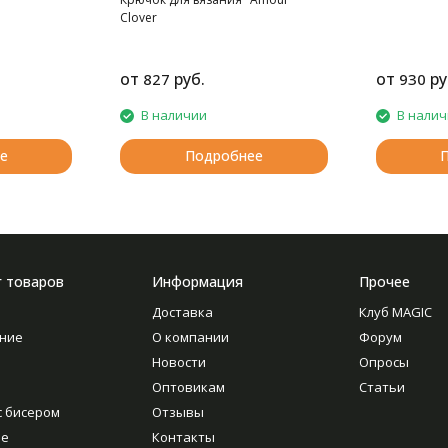
Clover
от
руб.
от
ру
827
930
В наличии
В нали
е
Подробнее
г товаров
Информация
Прочее
Доставка
Клуб MAGIC
ние
О компании
Форум
Новости
Опросы
Оптовикам
Статьи
с бисером
Отзывы
ие
Контакты