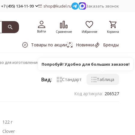
+7 (495) 134-11-99
shop@kudel.ru
Заказать звонок
Войти
Сравнение
Избранное
Корзина
Товары по акции
Новинки
Бренды
во для изготовления помпонов Clover
Попробуй! Удобно для больших заказов!
Вид:
Стандарт
Таблица
Код артикула:
206527
122 г
Clover