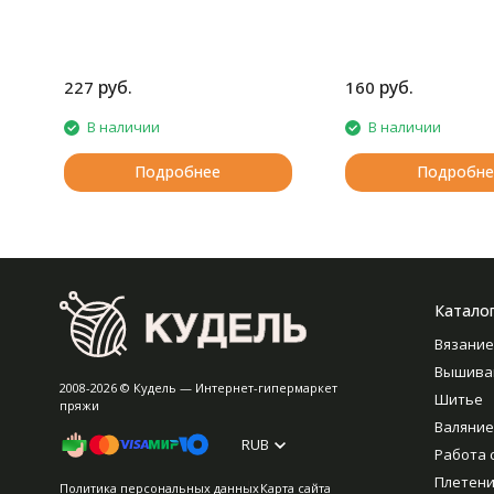
руб.
руб.
227
160
В наличии
В наличии
Подробнее
Подробне
Катало
Вязание
Вышива
2008-2026 © Кудель — Интернет-гипермаркет
Шитье
пряжи
Валяние
RUB
Работа 
Плетен
Политика персональных данных
Карта сайта