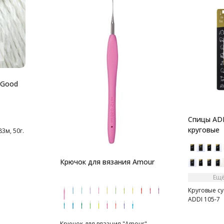
 Good
Спицы ADD
круговые
3м, 50г.
Крючок для вязания Amour
Ещё
Круговые с
ADDI 105-7
Крючок для вязания "Amour"