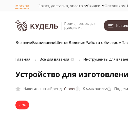
Москва
Заказ, доставка, оплата
Скидки
Оптовикам
Н
Пряжа, товары для
Катал
рукоделия
Вязание
Вышивание
Шитье
Валяние
Работа с бисером
Пл
Главная
Все для вязания
Инструменты для вязан
Устройство для изготовлени
К сравнению
Подели
Бренд:
Clover
Написать отзыв
-3%