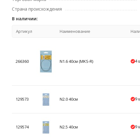
Страна происхождения
В наличии:
Артикул
Наименование
Нал
4 
266360
N1.6 40см (MKS-R)
9 
129573
N2.0 40см
9 
129574
N2.5 40см