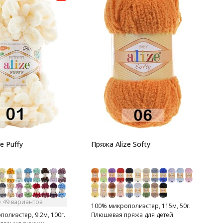
П
C
7
п
П
т
e Puffy
Пряжа Alize Softy
 49 вариантов
100% микрополиэстер, 115м, 50г.
олиэстер, 9.2м, 100г.
Плюшевая пряжа для детей.