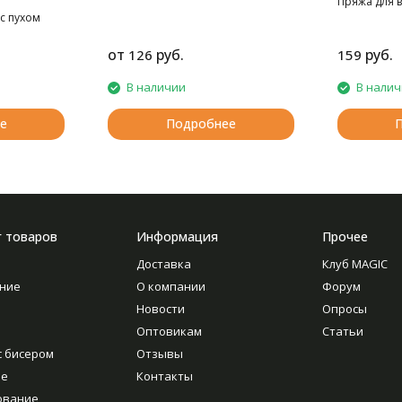
Пряжа для 
с пухом
от
руб.
руб.
126
159
В наличии
В нали
е
Подробнее
г товаров
Информация
Прочее
Доставка
Клуб MAGIC
ние
О компании
Форум
Новости
Опросы
Оптовикам
Статьи
с бисером
Отзывы
ие
Контакты
ование