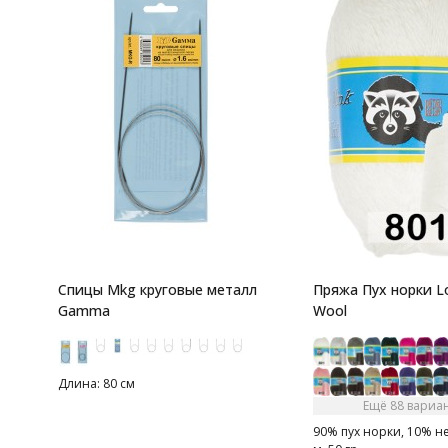
Спицы Mkg круговые металл
Пряжа Пух норки L
Gamma
Wool
Длина: 80 см
Ещё 88 вариа
90% пух норки, 10% н