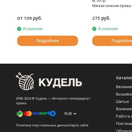
м, 50 гр.
Мягкая нежная пряжа 
норки.
от
руб.
руб.
109
275
В наличии
В наличии
Подробнее
Подробне
Катало
Вязание
Вышива
2008-2026 © Кудель — Интернет-гипермаркет
Шитье
пряжи
Валяние
RUB
Работа 
Плетен
Политика персональных данных
Карта сайта
Оборуд