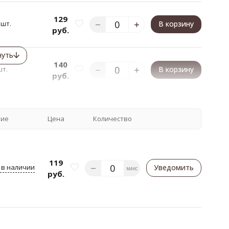
129
 шт.
В корзину
руб.
нуть
140
шт.
В корзину
руб.
чие
Цена
Количество
119
 в наличии
Уведомить
макс
руб.