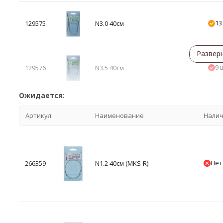
13
129575
N3.0 40см
Развер
9 
129576
N3.5 40см
Ожидается:
Артикул
Наименование
Нали
Нет
266359
N1.2 40см (MKS-R)