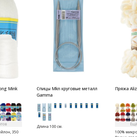
ong Mink
Спицы Mkn круговые металл
Пряжа Aliz
Gamma
нтов
Ещё
Длина 100 см.
ейлон, 350
100% микроп