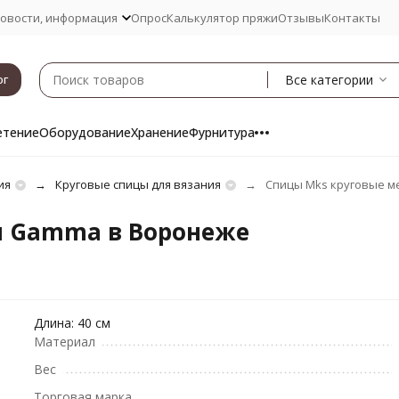
овости, информация
Опрос
Калькулятор пряжи
Отзывы
Контакты
Все категории
ог
етение
Оборудование
Хранение
Фурнитура
ия
Круговые спицы для вязания
Спицы Mks круговые 
л Gamma в Воронеже
Длина: 40 см
Материал
Вес
Торговая марка