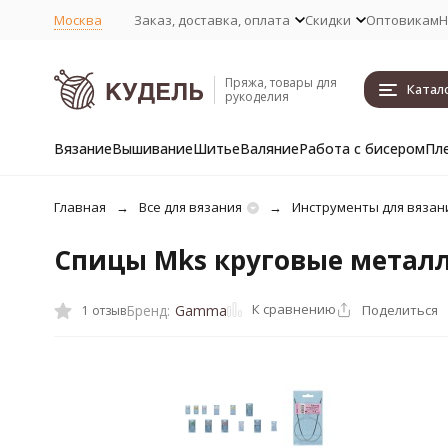
Москва
Заказ, доставка, оплата
Скидки
Оптовикам
Н
Пряжа, товары для
Катал
рукоделия
Вязание
Вышивание
Шитье
Валяние
Работа с бисером
Пл
Главная
Все для вязания
Инструменты для вязан
Спицы Mks круговые метал
К сравнению
Поделиться
Бренд:
Gamma
1 отзыв