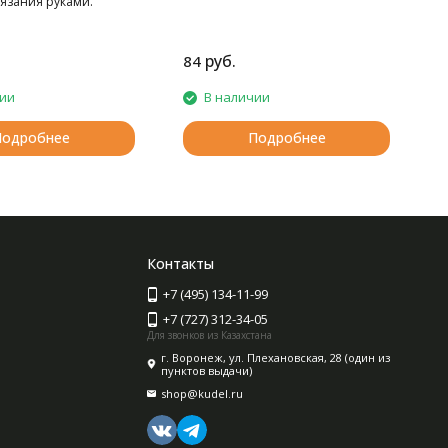
вязания руками.
руб.
84
2
чии
В наличии
Подробнее
Подробнее
Контакты
+7 (495) 134-11-99
+7 (727) 312-34-05
Для звонков из Казахстана
г. Воронеж, ул. Плехановская, 28 (один из
пунктов выдачи)
shop@kudel.ru