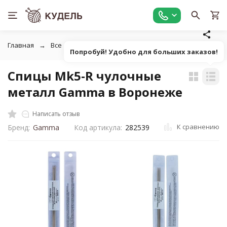
Главная
Все для вязания
Инструменты для вязания
С
Попробуй! Удобно для больших заказов!
Спицы Mk5-R чулочные
металл Gamma в Воронеже
Написать отзыв
К сравнению
Бренд:
Gamma
Код артикула:
282539