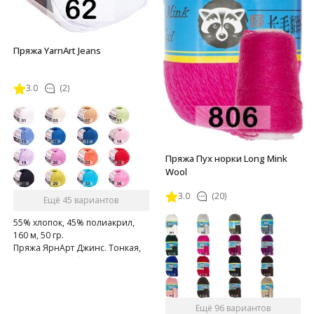
Пряжа YarnArt Jeans
3.0
(2)
Пряжа Пух норки Long Mink
Wool
3.0
(20)
Ещё 45 вариантов
55% хлопок, 45% полиакрил,
160 м, 50 гр.
Пряжа ЯрнАрт Джинс. Тонкая,
мягкая, слегка бархатистая
нитка. Очень приятная на
ощупь.
Ещё 96 вариантов