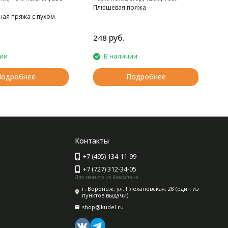
Плюшевая пряжа
ная пряжа с пухом
руб.
248
2
чии
В наличии
Подробнее
Подробнее
Контакты
+7 (495) 134-11-99
+7 (727) 312-34-05
Для звонков из Казахстана
г. Воронеж, ул. Плехановская, 28 (один из
пунктов выдачи)
shop@kudel.ru