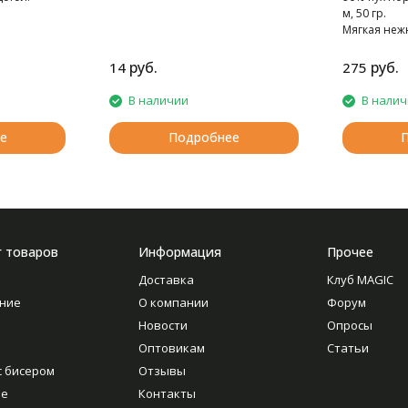
м, 50 гр.
Мягкая неж
норки.
руб.
руб.
14
275
В наличии
В нали
е
Подробнее
г товаров
Информация
Прочее
Доставка
Клуб MAGIC
ние
О компании
Форум
Новости
Опросы
Оптовикам
Статьи
с бисером
Отзывы
ие
Контакты