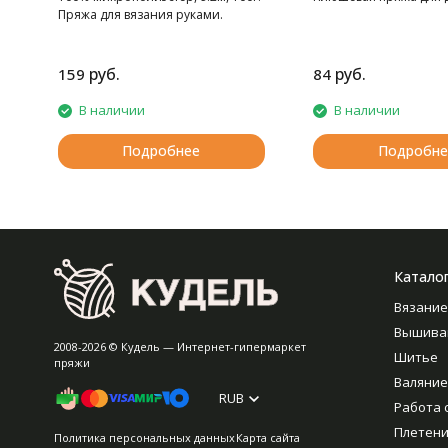
Пряжа для вязания руками.
руб.
руб.
159
84
В наличии
В наличии
Подробнее
Подробне
Катало
Вязание
Вышива
2008-2026 © Кудель — Интернет-гипермаркет
Шитье
пряжи
Валяние
RUB
Работа 
Плетен
Политика персональных данных
Карта сайта