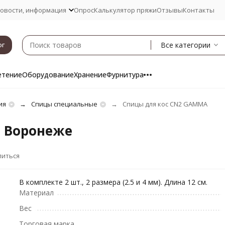
овости, информация
Опрос
Калькулятор пряжи
Отзывы
Контакты
Все категории
ог
етение
Оборудование
Хранение
Фурнитура
ия
Спицы специальные
Спицы для кос CN2 GAMMA
в Воронеже
литься
В комплекте 2 шт., 2 размера (2.5 и 4 мм). Длина 12 см.
Материал
Вес
Торговая марка