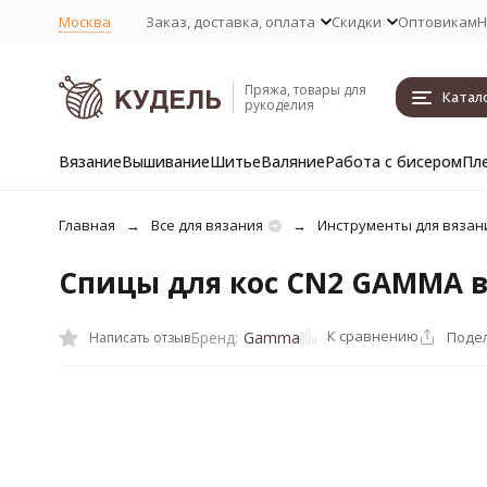
Москва
Заказ, доставка, оплата
Скидки
Оптовикам
Н
Пряжа, товары для
Катал
рукоделия
Вязание
Вышивание
Шитье
Валяние
Работа с бисером
Пл
Главная
Все для вязания
Инструменты для вязан
Спицы для кос CN2 GAMMA 
К сравнению
Поде
Бренд:
Gamma
Написать отзыв