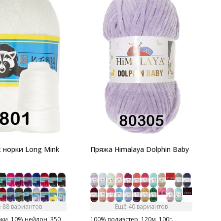
П
4
1
п
т
 норки Long Mink
Пряжа Himalaya Dolphin Baby
 88 вариантов
Ещё 40 вариантов
ки, 10% нейлон, 350
100% полиэстер, 120м, 100г.