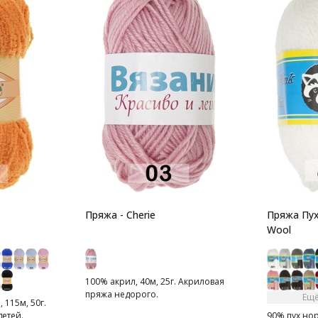
Пряжа - Cherie
Пряжа Пух
Wool
100% акрил, 40м, 25г. Акриловая
пряжа недорого.
Ещё
 115м, 50г.
етей.
90% пух нор